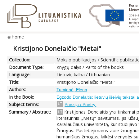
Home
Kristijono Donelaičio "Metai"
Collection:
Mokslo publikacijos / Scientific publicati
Document Type:
Knygų dalys / Parts of the books
Language:
Lietuvių kalba / Lithuanian
Title:
Kristijono Donelaičio "Metai"
Authors:
Tumienė, Elena
In the Book:
Egzodo Donelaitis: lietuvių išeivių tekstai a
Subject terms:
LT
Poezija / Poetry.
Summary / Abstract:
Kristijonas Donelaitis yra tinkamai p
LT
literatūrinis „Metų“ savitumas. Jis už
Karaliaučiaus universitetą, kur studijav
Žmogus. Pastebėjimams apie žmogaus lik
humaniškas žmogus, laikėsi vienybės su sa