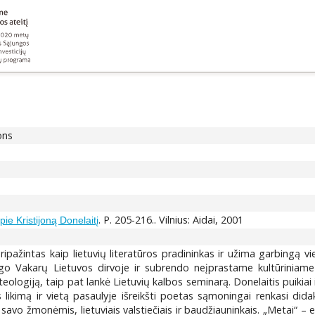
ons
. P. 205-216.. Vilnius: Aidai, 2001
pie Kristijoną Donelaitį
ripažintas kaip lietuvių literatūros pradininkas ir užima garbingą vi
augo Vakarų Lietuvos dirvoje ir subrendo neįprastame kultūriniame 
o teologiją, taip pat lankė Lietuvių kalbos seminarą. Donelaitis puik
imą ir vietą pasaulyje išreikšti poetas sąmoningai renkasi didakti
vo žmonėmis, lietuviais valstiečiais ir baudžiauninkais. „Metai“ – epa