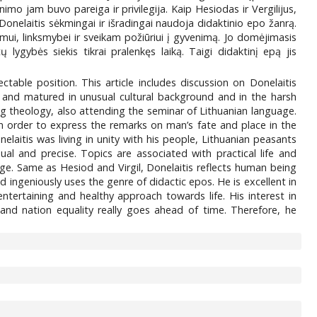
mo jam buvo pareiga ir privilegija. Kaip Hesiodas ir Vergilijus,
onelaitis sėkmingai ir išradingai naudoja didaktinio epo žanrą.
umui, linksmybei ir sveikam požiūriui į gyvenimą. Jo domėjimasis
ygybės siekis tikrai pralenkęs laiką. Taigi didaktinį epą jis
ectable position. This article includes discussion on Donelaitis
ia and matured in unusual cultural background and in the harsh
g theology, also attending the seminar of Lithuanian language.
 In order to express the remarks on man’s fate and place in the
laitis was living in unity with his people, Lithuanian peasants
ual and precise. Topics are associated with practical life and
ege. Same as Hesiod and Virgil, Donelaitis reflects human being
d ingeniously uses the genre of didactic epos. He is excellent in
ertaining and healthy approach towards life. His interest in
and nation equality really goes ahead of time. Therefore, he