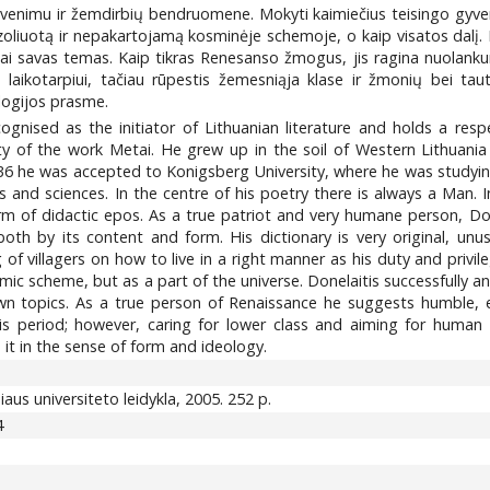
yvenimu ir žemdirbių bendruomene. Mokyti kaimiečius teisingo gyveni
zoliuotą ir nepakartojamą kosminėje schemoje, o kaip visatos dalį. D
labai savas temas. Kaip tikras Renesanso žmogus, jis ragina nuolank
ikotarpiui, tačiau rūpestis žemesniąja klase ir žmonių bei tautų l
ologijos prasme.
ecognised as the initiator of Lithuanian literature and holds a resp
ality of the work Metai. He grew up in the soil of Western Lithuan
736 he was accepted to Konigsberg University, where he was studyin
fts and sciences. In the centre of his poetry there is always a Man.
m of didactic epos. As a true patriot and very humane person, Done
oth by its content and form. His dictionary is very original, unus
f villagers on how to live in a right manner as his duty and privil
mic scheme, but as a part of the universe. Donelaitis successfully an
 topics. As a true person of Renaissance he suggests humble, ent
is period; however, caring for lower class and aiming for human 
it in the sense of form and ideology.
ilniaus universiteto leidykla, 2005. 252 p.
4