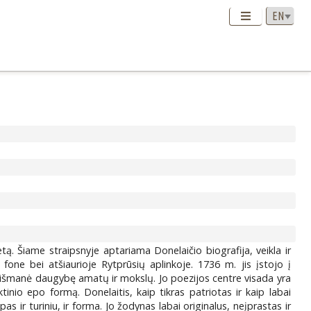
etą. Šiame straipsnyje aptariama Donelaičio biografija, veikla ir
fone bei atšiaurioje Rytprūsių aplinkoje. 1736 m. jis įstojo į
iai išmanė daugybę amatų ir mokslų. Jo poezijos centre visada yra
nio epo formą. Donelaitis, kaip tikras patriotas ir kaip labai
s ir turiniu, ir forma. Jo žodynas labai originalus, neįprastas ir