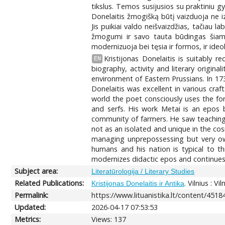
tikslus. Temos susijusios su praktiniu g
Donelaitis žmogišką būtį vaizduoja ne i
Jis puikiai valdo neišvaizdžias, tačiau 
žmogumi ir savo tauta būdingas šiam la
modernizuoja bei tęsia ir formos, ir ide
Kristijonas Donelaitis is suitably r
EN
biography, activity and literary origin
environment of Eastern Prussians. In 1
Donelaitis was excellent in various cra
world the poet consciously uses the for
and serfs. His work Metai is an epos b
community of farmers. He saw teaching o
not as an isolated and unique in the cos
managing unprepossessing but very own
humans and his nation is typical to th
modernizes didactic epos and continues 
Subject area:
Literatūrologija / Literary Studies
Related Publications:
. Vilnius : V
Kristijonas Donelaitis ir Antika
Permalink:
https://www.lituanistika.lt/content/4518
Updated:
2026-04-17 07:53:53
Metrics:
Views: 137