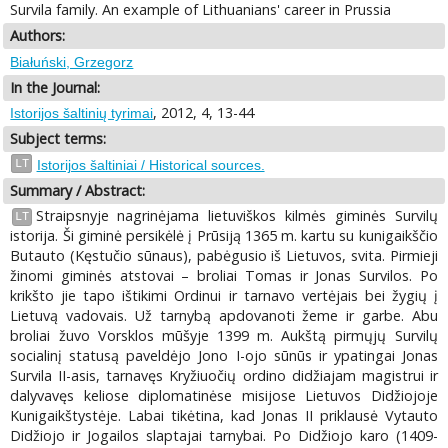
Survila family. An example of Lithuanians' career in Prussia
Authors:
Białuński, Grzegorz
In the Journal:
, 2012, 4, 13-44
Istorijos šaltinių tyrimai
Subject terms:
LT
Istorijos šaltiniai / Historical sources.
Summary / Abstract:
Straipsnyje nagrinėjama lietuviškos kilmės giminės Survilų
LT
istorija. Ši giminė persikėlė į Prūsiją 1365 m. kartu su kunigaikščio
Butauto (Kęstučio sūnaus), pabėgusio iš Lietuvos, svita. Pirmieji
žinomi giminės atstovai – broliai Tomas ir Jonas Survilos. Po
krikšto jie tapo ištikimi Ordinui ir tarnavo vertėjais bei žygių į
Lietuvą vadovais. Už tarnybą apdovanoti žeme ir garbe. Abu
broliai žuvo Vorsklos mūšyje 1399 m. Aukštą pirmųjų Survilų
socialinį statusą paveldėjo Jono I-ojo sūnūs ir ypatingai Jonas
Survila II-asis, tarnavęs Kryžiuočių ordino didžiajam magistrui ir
dalyvavęs keliose diplomatinėse misijose Lietuvos Didžiojoje
Kunigaikštystėje. Labai tikėtina, kad Jonas II priklausė Vytauto
Didžiojo ir Jogailos slaptajai tarnybai. Po Didžiojo karo (1409-