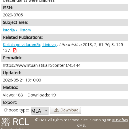
descendants were childless.
ISSN:
2029-0705
Subject area:
Istorija / History
Related Publications:
.
Lituanistica
2013, 2, 61-76; 3, 125-
Keliais po viduramžių Lietuvą.
137.
Permalink:
https://www.lituanistika.lt/content/45144
Updated:
2026-05-21 19:10:00
Metrics:
Views: 188
Downloads: 19
Export:
Choose type:
Download
© LMT. All rights reserved.
Site is running on
KUSoftas
CMS
.