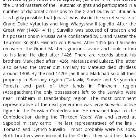
the Grand Masters of the Teutonic Knights and participated in a
number of diplomatic missions to the Grand Duchy of Lithuania.
It is highly possible that Jonas II was also in the secret service of
Grand Duke Vytautas and King Władysław II Jagiełło. After the
Great War (1409-1411) J. Surwiłło was accused of treason and
his possessions in Prussia were confiscated by Grand Master the
Teutonic Knights Heinrich von Plauen. After 1416 Jan II Surwiłło
recovered the Grand Master's gracious favour and could return
to his land. He died after 1426. There are records about his
brothers Mark (died after 1426), Mateusz and Lukasz. The latter
also served the Order but similarly to Mateusz died childless
around 1408. By the mid-1420s Jan II and Mark had sold all their
property in Barciany region (Tarławki, Surwile and Sztynorcka
Forest) and part of their lands in Trinkheim region
(Attagauthen).The only possessions left to the Surwiłło were
near Trinkheim in Brandenburg region. The most prominent
representative of the next generation was Jerzy Surwiłło, active
figure in the Prussian Confederation. He remained loyal to the
Confederation during the Thirteen Years' War and served at
Sępopol military camp. The last representatives of the line -
Tomasz and Dytrich Surwiłło - most probably were his sons.
Both brothers were inimical to the Order. They sold their lands