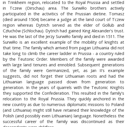
in Trinkheim region, relocated to the Royal Prussia and settled
in Tczew (Dirschau) area. The Surwiłło brothers actively
participated in the activitics of the Prussian dietine. Tomasz
(died around 1504) became a judge at the land court of Tczew
region whereas Dytrich served as the elder of Gollub and
Człuchów (Schlochau). Dytrich had gained King Alexander's trust.
He was the last of the Jerzy Surwiłło family and died in 1511. The
Surwiłło is an excellent example of the mobility of knights at
that time. The family which arrived from pagan Lithuania did not
take long to climb the career ladder in Prussia - a country ruled
by the Teutonic Order. Members of the family were awarded
with large land tenures and ennobled. Subsequent generations
of the family were Germanized, yet, as Jan II's example
suggests, did not forget their Lithuanian roots and had the
Lithuanian language passed down from generation to
generation. In the years of quarrels with the Teutonic Knights
they supported the Confederation. This resulted in the family's
relocation to the Royal Prussia. They quickly anchored in the
new country as due to numerous diplomatic missions to Poland
(and Lithuania) might still have retained their knowledge of the
Polish (and possibly even Lithuanian) language. Nonetheless the
successful career of the family was discontinued as their