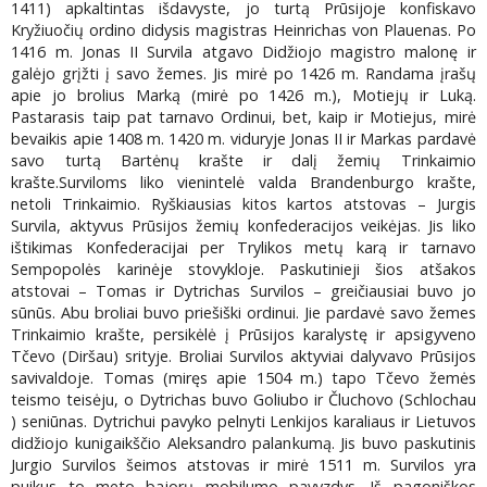
1411) apkaltintas išdavyste, jo turtą Prūsijoje konfiskavo
Kryžiuočių ordino didysis magistras Heinrichas von Plauenas. Po
1416 m. Jonas II Survila atgavo Didžiojo magistro malonę ir
galėjo grįžti į savo žemes. Jis mirė po 1426 m. Randama įrašų
apie jo brolius Marką (mirė po 1426 m.), Motiejų ir Luką.
Pastarasis taip pat tarnavo Ordinui, bet, kaip ir Motiejus, mirė
bevaikis apie 1408 m. 1420 m. viduryje Jonas II ir Markas pardavė
savo turtą Bartėnų krašte ir dalį žemių Trinkaimio
krašte.Surviloms liko vienintelė valda Brandenburgo krašte,
netoli Trinkaimio. Ryškiausias kitos kartos atstovas – Jurgis
Survila, aktyvus Prūsijos žemių konfederacijos veikėjas. Jis liko
ištikimas Konfederacijai per Trylikos metų karą ir tarnavo
Sempopolės karinėje stovykloje. Paskutinieji šios atšakos
atstovai – Tomas ir Dytrichas Survilos – greičiausiai buvo jo
sūnūs. Abu broliai buvo priešiški ordinui. Jie pardavė savo žemes
Trinkaimio krašte, persikėlė į Prūsijos karalystę ir apsigyveno
Tčevo (Diršau) srityje. Broliai Survilos aktyviai dalyvavo Prūsijos
savivaldoje. Tomas (miręs apie 1504 m.) tapo Tčevo žemės
teismo teisėju, o Dytrichas buvo Goliubo ir Čluchovo (Schlochau
) seniūnas. Dytrichui pavyko pelnyti Lenkijos karaliaus ir Lietuvos
didžiojo kunigaikščio Aleksandro palankumą. Jis buvo paskutinis
Jurgio Survilos šeimos atstovas ir mirė 1511 m. Survilos yra
puikus to meto bajorų mobilumo pavyzdys. Iš pagoniškos