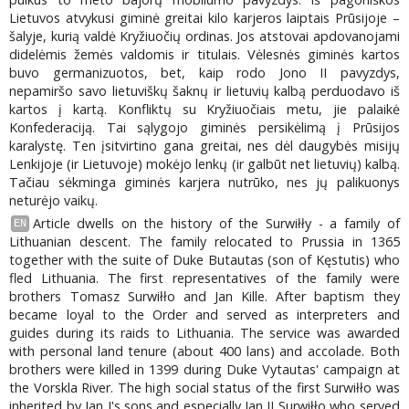
Lietuvos atvykusi giminė greitai kilo karjeros laiptais Prūsijoje –
šalyje, kurią valdė Kryžiuočių ordinas. Jos atstovai apdovanojami
didelėmis žemės valdomis ir titulais. Vėlesnės giminės kartos
buvo germanizuotos, bet, kaip rodo Jono II pavyzdys,
nepamiršo savo lietuviškų šaknų ir lietuvių kalbą perduodavo iš
kartos į kartą. Konfliktų su Kryžiuočiais metu, jie palaikė
Konfederaciją. Tai sąlygojo giminės persikėlimą į Prūsijos
karalystę. Ten įsitvirtino gana greitai, nes dėl daugybės misijų
Lenkijoje (ir Lietuvoje) mokėjo lenkų (ir galbūt net lietuvių) kalbą.
Tačiau sėkminga giminės karjera nutrūko, nes jų palikuonys
neturėjo vaikų.
Article dwells on the history of the Surwiłły - a family of
EN
Lithuanian descent. The family relocated to Prussia in 1365
together with the suite of Duke Butautas (son of Kęstutis) who
fled Lithuania. The first representatives of the family were
brothers Tomasz Surwiłło and Jan Kille. After baptism they
became loyal to the Order and served as interpreters and
guides during its raids to Lithuania. The service was awarded
with personal land tenure (about 400 lans) and accolade. Both
brothers were killed in 1399 during Duke Vytautas' campaign at
the Vorskla River. The high social status of the first Surwiłło was
inherited by Jan I's sons and especially Jan II Surwiłło who served