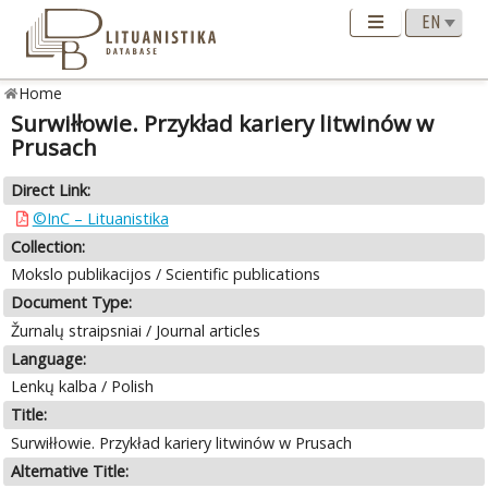
Home
Surwiłłowie. Przykład kariery litwinów w
Prusach
Direct Link:
©InC – Lituanistika
Collection:
Mokslo publikacijos / Scientific publications
Document Type:
Žurnalų straipsniai / Journal articles
Language:
Lenkų kalba / Polish
Title:
Surwiłłowie. Przykład kariery litwinów w Prusach
Alternative Title: