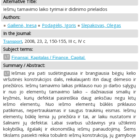
Alternative Title:
Iešmų tarnavimo laiko tyrimai ir didinimo prielaidos
Authors:
Gailienė, Inesa
Podagėlis, Igoris
Slepakovas, Olegas
In the Journal:
, 2008, 23, 2, 150-155, III c, IV c
Transport
Subject terms:
LT
Finansai. Kapitalas / Finance. Capital.
Summary / Abstract:
Iešmas yra pati sudėtingiausia ir brangiausia bėgių kelio
LT
viršutinės konstrukcijos dalis, reikalaujanti itin daug dėmesio ir
priežiūros. Iešmų tarnavimo laikas priklauso nuo jo darbo sąlygų
ir nuo jo elementų tarnavimo laiko – dažniausiai smailių ir
kryžmės, kurių defektai pasireiškia daug anksčiau negu kitų
iešmo elementų. Nuo iešmo elementų būklės priklauso
patikimas, nepertraukiamas ir saugus traukinių eismas. Iešmų
elementų būklę lemia jų priežiūra ir tai, ar laiku nustatomi ir
šalinami jų defektai. Labai svarbus uždavinys yra užtikrinti
kokybišką, ilgalaikį ir ekonomišką iešmų panaudojimą. Šiems
tikslams pasiekti reikia tobulinti iešmų konstrukciją, jų gamyboje