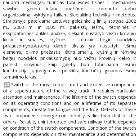
naudoti medžiagas, turinčias tobulesnes fizines ir mechanines
savybes, gerinti iešmų priežiūros ir remonto darbų
organizavimą, vykdymą taikant šiuolaikinę techniką ir metodus.
Straipsnyje pateikiama Lietuvos geležinkelių linijų stotyse 2002
m., 2003 m. ir 2005 m. pakeistų iešmų techninės ir
eksploatacinės būklės analizė, siekiant nustatyti vežtų krovinių
kiekio ir smailės, kryžmės ir rėminio bėgio nuodylos
priklausomybę.Autorių darbo tikslas yra nustatyti iešmų
elementų dilimo priežastis, ištirti smailių, kryžmių ir rėminių
bėgių nuodylos priklausomybę nuo vežtų krovinių kiekio ir
pateikti siūlymus, kaip galėtų būti tobulinama iešmų
konstrukcija, jų įrengimas ir priežiūra, kad būtų ilginamas iešmų
tarnavimo laikas.
Switch is the most complicated and expensive component
EN
of a superstructure of the railway track. It requires particular
attention and maintenance. The lifetime of the switch depends
on its operating conditions and on a lifetime of its separate
components, mostly the tongue and the frog. Defects of these
two components emerge considerably earlier than that of the
others. Reliable, uninterrupted and safe railway traffic depends
on condition of the switch components. Condition of the switch
components depends on their maintenance and determination