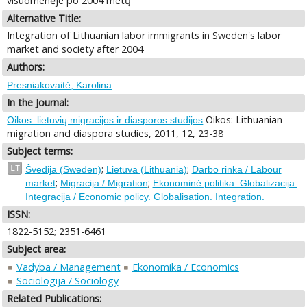
visuomenėje po 2004 metų
Alternative Title:
Integration of Lithuanian labor immigrants in Sweden's labor
market and society after 2004
Authors:
Presniakovaitė, Karolina
In the Journal:
Oikos: Lithuanian
Oikos: lietuvių migracijos ir diasporos studijos
migration and diaspora studies, 2011, 12, 23-38
Subject terms:
;
;
LT
Švedija (Sweden)
Lietuva (Lithuania)
Darbo rinka / Labour
;
;
market
Migracija / Migration
Ekonominė politika. Globalizacija.
Integracija / Economic policy. Globalisation. Integration.
ISSN:
1822-5152; 2351-6461
Subject area:
Vadyba / Management
Ekonomika / Economics
Sociologija / Sociology
Related Publications: