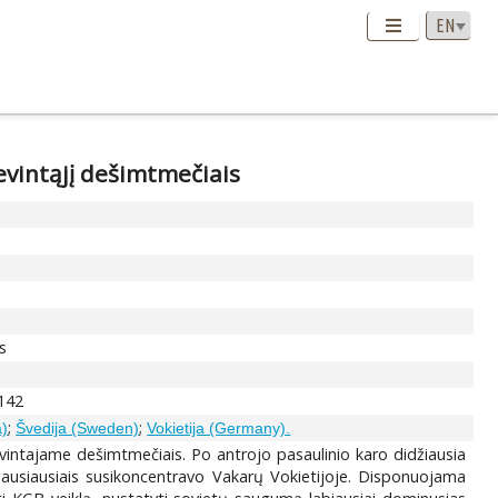
evintąjį dešimtmečiais
s
-142
;
;
a)
Švedija (Sweden)
Vokietija (Germany).
vintajame dešimtmečiais. Po antrojo pasaulinio karo didžiausia
gausiausiais susikoncentravo Vakarų Vokietijoje. Disponuojama