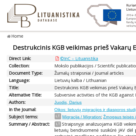
Home
Destrukcinis KGB veikimas prieš Vakarų E
Direct Link:
©InC – Lituanistika
Collection:
Mokslo publikacijos / Scientific publicati
Document Type:
Žurnalų straipsniai / Journal articles
Language:
Lietuvių kalba / Lithuanian
Title:
Destrukcinis KGB veikimas prieš Vakarų E
Alternative Title:
Subversive activities of the KGB agains
Authors:
Juodis, Darius
In the Journal:
Oikos: lietuvių migracijos ir diasporos studi
Subject terms:
;
LT
Migracija / Migration
Žmogaus teisės 
Summary / Abstract:
Straipsnyje analizuojama KGB veikim
LT
lietuvių bendruomenė susikūrė JAV dėl p