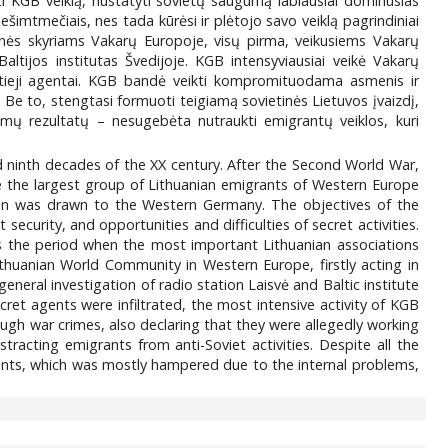
rti KGB veiklą, nustatyti sovietų saugumą labiausiai dominusias
šimtmečiais, nes tada kūrėsi ir plėtojo savo veiklą pagrindiniai
enės skyriams Vakarų Europoje, visų pirma, veikusiems Vakarų
altijos institutas Švedijoje. KGB intensyviausiai veikė Vakarų
slaptieji agentai. KGB bandė veikti kompromituodama asmenis ir
. Be to, stengtasi formuoti teigiamą sovietinės Lietuvos įvaizdį,
imų rezultatų – nesugebėta nutraukti emigrantų veiklos, kuri
d ninth decades of the XX century. After the Second World War,
le the largest group of Lithuanian emigrants of Western Europe
ntion was drawn to the Western Germany. The objectives of the
ecurity, and opportunities and difficulties of secret activities.
is the period when the most important Lithuanian associations
thuanian World Community in Western Europe, firstly acting in
eral investigation of radio station Laisvė and Baltic institute
ret agents were infiltrated, the most intensive activity of KGB
gh war crimes, also declaring that they were allegedly working
racting emigrants from anti-Soviet activities. Despite all the
rants, which was mostly hampered due to the internal problems,