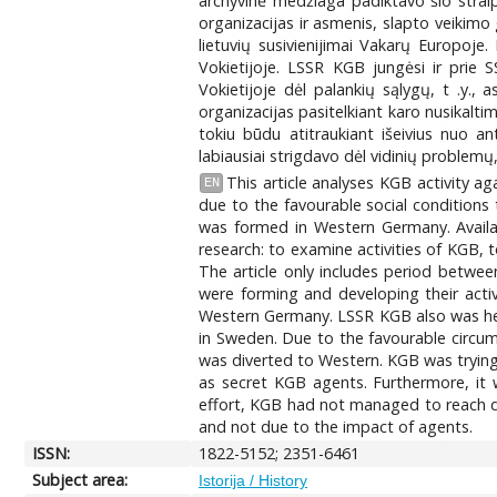
archyvinė medžiaga padiktavo šio straips
organizacijas ir asmenis, slapto veikimo
lietuvių susivienijimai Vakarų Europoj
Vokietijoje. LSSR KGB jungėsi ir prie S
Vokietijoje dėl palankių sąlygų, t .y.,
organizacijas pasitelkiant karo nusikalti
tokiu būdu atitraukiant išeivius nuo a
labiausiai strigdavo dėl vidinių problemų
This article analyses KGB activity 
EN
due to the favourable social conditions
was formed in Western Germany. Availab
research: to examine activities of KGB, t
The article only includes period betwe
were forming and developing their acti
Western Germany. LSSR KGB also was helpi
in Sweden. Due to the favourable circums
was diverted to Western. KGB was trying
as secret KGB agents. Furthermore, it w
effort, KGB had not managed to reach de
and not due to the impact of agents.
ISSN:
1822-5152; 2351-6461
Subject area:
Istorija / History