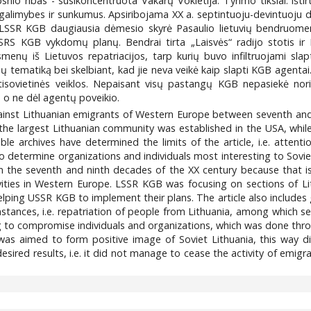
nio ribas - susikoncentruota Vakarų Vokietija. Tyrimo tikslai: išti
 galimybes ir sunkumus. Apsiribojama XX a. septintuoju-devintuoju de
e. LSSR KGB daugiausia dėmesio skyrė Pasaulio lietuvių bendruom
SRS KGB vykdomų planų. Bendrai tirta „Laisvės“ radijo stotis ir B
 asmenų iš Lietuvos repatriacijos, tarp kurių buvo infiltruojami 
mų tematiką bei skelbiant, kad jie neva veikė kaip slapti KGB agentai
ntisovietinės veiklos. Nepaisant visų pastangų KGB nepasiekė nor
, o ne dėl agentų poveikio.
against Lithuanian emigrants of Western Europe between seventh an
 the largest Lithuanian community was established in the USA, whi
le archives have determined the limits of the article, i.e. atte
o determine organizations and individuals most interesting to Soviet s
en the seventh and ninth decades of the XX century because that 
vities in Western Europe. LSSR KGB was focusing on sections of Li
ng USSR KGB to implement their plans. The article also includes gen
tances, i.e. repatriation of people from Lithuania, among which sec
 to compromise individuals and organizations, which was done throu
as aimed to form positive image of Soviet Lithuania, this way dist
sired results, i.e. it did not manage to cease the activity of emig