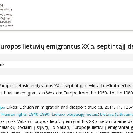
uropos lietuvių emigrantus XX a. septintąjį-d
ons
uropos lietuvių emigrantus XX a. septintąjį-devintąjį dešimtmečiais
t Lithuanian emigrants in Western Europe from the 1960s to the 1980
Oikos: Lithuanian migration and diaspora studies, 2011, 11, 125
jos
;
;
/ Human rights
1940-1990. Lietuva okupacijų metais
Lietuva (Lithuani
as prieš Vakarų Europos lietuvių emigrantus XX a. septintajame-de
alankių socialinių sąlygų, o Vakarų Europoje lietuvių emigrantai 