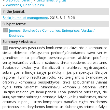
Slepniov, Dmitrij
Brazinskas, Sigitas
Wæhrens, Brian Vejrum
In the Journal:
, 2013, 8, 1, 5-26
Baltic journal of management
Subject terms:
;
LT
Įmonės. Bendrovės / Companies. Enterprises
Verslas /
Business.
Summary / Abstract:
Intensyvios pasaulinės konkurencijos akivaizdoje kompanijos
LT
siekia didesnio efektyvumo perkonfigūruodamos savo vertės
grandines ir to pasėkoje perskirstydamos atskiras pridėtinę
vertę kuriančias veiklas ir užduotis tinkamiausiems adresatams.
Straipsnio tikslas yra išanalizuoti ir atskleisti egzistuojančią
subrangos artimoje šalyje praktiką ir jos perspektyvą Baltijos
regione. Tyrimo rezultatai rodo, kad žvelgiant iš Skandinavijos
ofšorinių kompanijų perspektyvos, tinka apibūdinimas „vienas
dydis tinka visiems“. Skandinavų kompanijų ofšorinė veikla
Baltijos regione yra labai panaši. Labai panašios priežastys, dėl
kurių vystoma subranga artimoje šalyje (kaštų mažinimas, rinkos
artumas ir pan.). Tirtos kompanijos panašiai elgėsi rinkdamosi
partnerius ir sudarydamos kontraktus. Subrangos artimoje šalyje