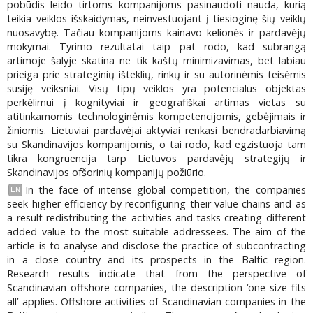
pobūdis leido tirtoms kompanijoms pasinaudoti nauda, kurią
teikia veiklos išskaidymas, neinvestuojant į tiesioginę šių veiklų
nuosavybę. Tačiau kompanijoms kainavo kelionės ir pardavėjų
mokymai. Tyrimo rezultatai taip pat rodo, kad subrangą
artimoje šalyje skatina ne tik kaštų minimizavimas, bet labiau
prieiga prie strateginių išteklių, rinkų ir su autorinėmis teisėmis
susiję veiksniai. Visų tipų veiklos yra potencialus objektas
perkėlimui į kognityviai ir geografiškai artimas vietas su
atitinkamomis technologinėmis kompetencijomis, gebėjimais ir
žiniomis. Lietuviai pardavėjai aktyviai renkasi bendradarbiavimą
su Skandinavijos kompanijomis, o tai rodo, kad egzistuoja tam
tikra kongruencija tarp Lietuvos pardavėjų strategijų ir
Skandinavijos ofšorinių kompanijų požiūrio.
In the face of intense global competition, the companies
EN
seek higher efficiency by reconfiguring their value chains and as
a result redistributing the activities and tasks creating different
added value to the most suitable addressees. The aim of the
article is to analyse and disclose the practice of subcontracting
in a close country and its prospects in the Baltic region.
Research results indicate that from the perspective of
Scandinavian offshore companies, the description ‘one size fits
all’ applies. Offshore activities of Scandinavian companies in the