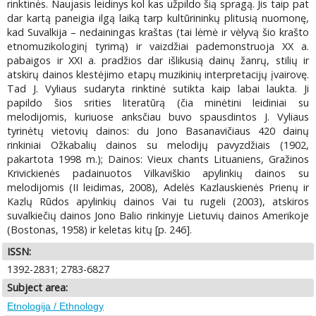
rinktinės. Naujasis leidinys kol kas užpildo šią spragą. Jis taip pat
dar kartą paneigia ilgą laiką tarp kultūrininkų plitusią nuomonę,
kad Suvalkija – nedainingas kraštas (tai lėmė ir vėlyvą šio krašto
etnomuzikologinį tyrimą) ir vaizdžiai pademonstruoja XX a.
pabaigos ir XXI a. pradžios dar išlikusią dainų žanrų, stilių ir
atskirų dainos klestėjimo etapų muzikinių interpretacijų įvairovę.
Tad J. Vyliaus sudaryta rinktinė sutikta kaip labai laukta. Ji
papildo šios srities literatūrą (čia minėtini leidiniai su
melodijomis, kuriuose anksčiau buvo spausdintos J. Vyliaus
tyrinėtų vietovių dainos: du Jono Basanavičiaus 420 dainų
rinkiniai Ožkabalių dainos su melodijų pavyzdžiais (1902,
pakartota 1998 m.); Dainos: Vieux chants Lituaniens, Gražinos
Krivickienės padainuotos Vilkaviškio apylinkių dainos su
melodijomis (II leidimas, 2008), Adelės Kazlauskienės Prienų ir
Kazlų Rūdos apylinkių dainos Vai tu rugeli (2003), atskiros
suvalkiečių dainos Jono Balio rinkinyje Lietuvių dainos Amerikoje
(Bostonas, 1958) ir keletas kitų [p. 246].
ISSN:
1392-2831; 2783-6827
Subject area:
Etnologija / Ethnology