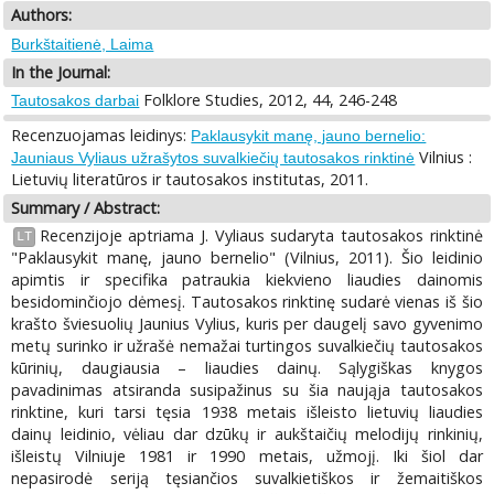
Authors:
Burkštaitienė, Laima
In the Journal:
Folklore Studies, 2012, 44, 246-248
Tautosakos darbai
Recenzuojamas leidinys:
Paklausykit manę, jauno bernelio:
Vilnius :
Jauniaus Vyliaus užrašytos suvalkiečių tautosakos rinktinė
Lietuvių literatūros ir tautosakos institutas, 2011.
Summary / Abstract:
Recenzijoje aptriama J. Vyliaus sudaryta tautosakos rinktinė
LT
"Paklausykit manę, jauno bernelio" (Vilnius, 2011). Šio leidinio
apimtis ir specifika patraukia kiekvieno liaudies dainomis
besidominčiojo dėmesį. Tautosakos rinktinę sudarė vienas iš šio
krašto šviesuolių Jaunius Vylius, kuris per daugelį savo gyvenimo
metų surinko ir užrašė nemažai turtingos suvalkiečių tautosakos
kūrinių, daugiausia – liaudies dainų. Sąlygiškas knygos
pavadinimas atsiranda susipažinus su šia naująja tautosakos
rinktine, kuri tarsi tęsia 1938 metais išleisto lietuvių liaudies
dainų leidinio, vėliau dar dzūkų ir aukštaičių melodijų rinkinių,
išleistų Vilniuje 1981 ir 1990 metais, užmojį. Iki šiol dar
nepasirodė seriją tęsiančios suvalkietiškos ir žemaitiškos