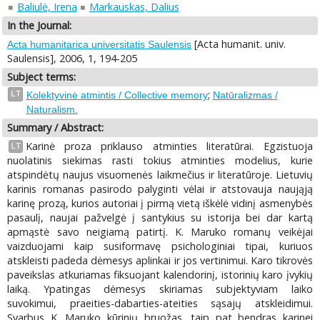
Baliulė, Irena
Markauskas, Dalius
In the Journal:
[Acta humanit. univ.
Acta humanitarica universitatis Saulensis
Saulensis], 2006, 1, 194-205
Subject terms:
;
LT
Kolektyvinė atmintis / Collective memory
Natūralizmas /
Naturalism.
Summary / Abstract:
Karinė proza priklauso atminties literatūrai. Egzistuoja
LT
nuolatinis siekimas rasti tokius atminties modelius, kurie
atspindėtų naujus visuomenės laikmečius ir literatūroje. Lietuvių
karinis romanas pasirodo palyginti vėlai ir atstovauja naująją
karinę prozą, kurios autoriai į pirmą vietą iškėlė vidinį asmenybės
pasaulį, naujai pažvelgė į santykius su istorija bei dar kartą
apmąstė savo neigiamą patirtį. K. Maruko romanų veikėjai
vaizduojami kaip susiformavę psichologiniai tipai, kuriuos
atskleisti padeda dėmesys aplinkai ir jos vertinimui. Karo tikrovės
paveikslas atkuriamas fiksuojant kalendorinį, istorinių karo įvykių
laiką. Ypatingas dėmesys skiriamas subjektyviam laiko
suvokimui, praeities-dabarties-ateities sąsajų atskleidimui.
Svarbus K. Maruko kūrinių bruožas, taip pat bendras karinei