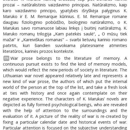
prozai – natūralistinis vaizdavimo principas. Natūralizmo, kaip
karo vaizdavimo principo, ypatybės išryškėja palyginus K.
Maruko ir E. M. Remarque kūrinius. E. M. Remarque romane
daugiau fiziologinio pobūdžio, biologinio natūralizmo, o K.
Marukas savo romanuose labiau linkęs į buitinį natūralizmą. K.
Maruko romanų trilogija „Kam patekės saulė“, „ O mūsų tiek
mažai“ ir „Kareiviškas romanas“ – svarbi lietuvių karinio romano
patirtis, kuri šiandien suvokiama platesniame atminties
literatūros, karinės prozos kontekste.
War prose belongs to the literature of memory. A
EN
continuous pursuit exists to find the kind of memory models,
which would reflect the new periods of society in literature. The
Lithuanian war novel appeared relatively late and represents a
new kind of war prose, the authors of which put the internal
world of the person at the top of the list, and take a fresh look
at ties with history and once again contemplate on their
negative experience. The characters of K. Marukas’ novels are
depicted as fully formed psychological beings, who are revealed
with the help of attention to the surroundings and the
evaluation of it. A picture of the reality of war is re-created by
fixing a particular calendar date and historical events of war.
Particular attention is focused on the subjective understanding