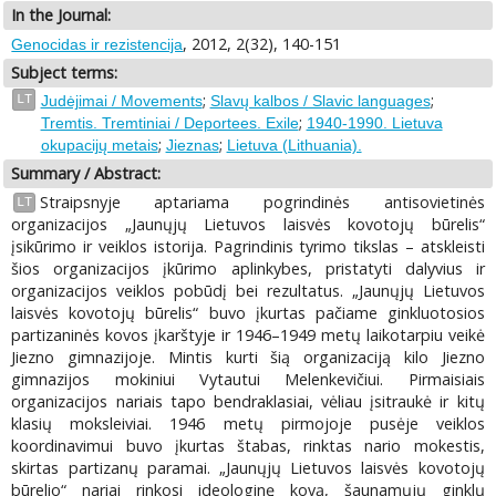
In the Journal:
, 2012, 2(32), 140-151
Genocidas ir rezistencija
Subject terms:
;
;
LT
Judėjimai / Movements
Slavų kalbos / Slavic languages
;
Tremtis. Tremtiniai / Deportees. Exile
1940-1990. Lietuva
;
;
okupacijų metais
Jieznas
Lietuva (Lithuania).
Summary / Abstract:
Straipsnyje aptariama pogrindinės antisovietinės
LT
organizacijos „Jaunųjų Lietuvos laisvės kovotojų būrelis“
įsikūrimo ir veiklos istorija. Pagrindinis tyrimo tikslas – atskleisti
šios organizacijos įkūrimo aplinkybes, pristatyti dalyvius ir
organizacijos veiklos pobūdį bei rezultatus. „Jaunųjų Lietuvos
laisvės kovotojų būrelis“ buvo įkurtas pačiame ginkluotosios
partizaninės kovos įkarštyje ir 1946–1949 metų laikotarpiu veikė
Jiezno gimnazijoje. Mintis kurti šią organizaciją kilo Jiezno
gimnazijos mokiniui Vytautui Melenkevičiui. Pirmaisiais
organizacijos nariais tapo bendraklasiai, vėliau įsitraukė ir kitų
klasių moksleiviai. 1946 metų pirmojoje pusėje veiklos
koordinavimui buvo įkurtas štabas, rinktas nario mokestis,
skirtas partizanų paramai. „Jaunųjų Lietuvos laisvės kovotojų
būrelio“ nariai rinkosi ideologinę kovą, šaunamųjų ginklų