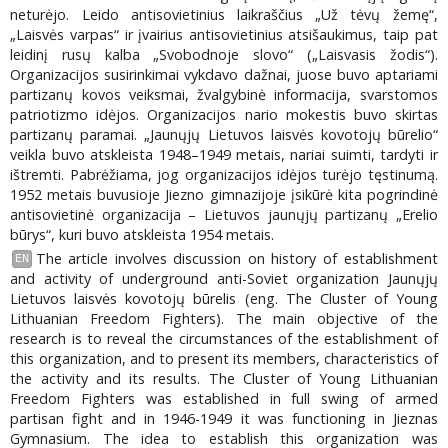
neturėjo. Leido antisovietinius laikraščius „Už tėvų žemę“,
„Laisvės varpas“ ir įvairius antisovietinius atsišaukimus, taip pat
leidinį rusų kalba „Svobodnoje slovo“ („Laisvasis žodis“).
Organizacijos susirinkimai vykdavo dažnai, juose buvo aptariami
partizanų kovos veiksmai, žvalgybinė informacija, svarstomos
patriotizmo idėjos. Organizacijos nario mokestis buvo skirtas
partizanų paramai. „Jaunųjų Lietuvos laisvės kovotojų būrelio“
veikla buvo atskleista 1948–1949 metais, nariai suimti, tardyti ir
ištremti. Pabrėžiama, jog organizacijos idėjos turėjo tęstinumą.
1952 metais buvusioje Jiezno gimnazijoje įsikūrė kita pogrindinė
antisovietinė organizacija – Lietuvos jaunųjų partizanų „Erelio
būrys“, kuri buvo atskleista 1954 metais.
The article involves discussion on history of establishment
EN
and activity of underground anti-Soviet organization Jaunųjų
Lietuvos laisvės kovotojų būrelis (eng. The Cluster of Young
Lithuanian Freedom Fighters). The main objective of the
research is to reveal the circumstances of the establishment of
this organization, and to present its members, characteristics of
the activity and its results. The Cluster of Young Lithuanian
Freedom Fighters was established in full swing of armed
partisan fight and in 1946-1949 it was functioning in Jieznas
Gymnasium. The idea to establish this organization was