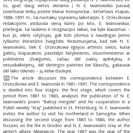
to, ypač daug vietos skiriama į N. E. Iwanowskio pasaulį
įsiveržusiai lenkų poetei Mariai Konopnickai ; ketvirtasis etapas,
1888–1891 m., tai nuotaikų svyravimų laikotarpis: E. Orzeszkowa
redakcijoms atiduoda vieną kūrinį po kito, E. Iwanowskiui,
priešingai, tai laukimo ir rezignacijos laikas, kai kyla klausimas –
kuo jis, eilinis rašytojas, gali būti įdomus ir naudingas pirmo
ryškumo literatūros žvaigždei. Reziumuojama, kad tiek N. E.
Iwanowskis, tiek E. Orzeszkowa ilgėjosi artimos sielos, kuriai
galėtų išsipasakoti, pasidalyti kūrybinėmis, visuomeninėmis ar
politinėmis įžvalgomis, tačiau dėl įvairių aplinkybių ir
nesusikalbėjimų, dėl skirtingos patirties bei lūkesčių, galiausiai
dėl laiko tėkmės – jų keliai išsiskyrė.
The article discusses the correspondence between E.
EN
Orzeszkowa and E. Iwanovski in 1881–1891. The correspondence
is divided into four stages: the first stage, which covers the
period from 1881 to 1883, analyses the publication of N. E.
Iwanowski’s poem “Baltoji mergelė” and his cooperation in a
Polish weekly “Kraj” published in St. Petersburg. N. E. Iwanowski
invites the author to visit his motherland in Samogitia. When
discussing the second stage from 1885 to 1886, the author
focuses on the fire in Grodno and N. E. Iwanowski’s stay at the
writer’s village Miniewicze. The year 1887 was the year of the