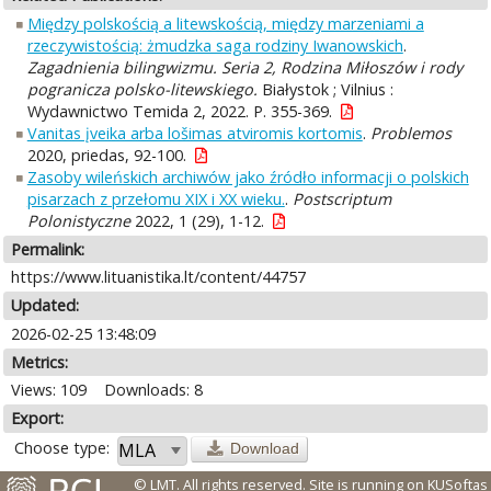
Między polskością a litewskością, między marzeniami a
rzeczywistością: żmudzka saga rodziny Iwanowskich
.
Zagadnienia bilingwizmu. Seria 2, Rodzina Miłoszów i rody
pogranicza polsko-litewskiego.
Białystok ; Vilnius :
Wydawnictwo Temida 2, 2022. P. 355-369.
Vanitas įveika arba lošimas atviromis kortomis
.
Problemos
2020, priedas, 92-100.
Zasoby wileńskich archiwów jako źródło informacji o polskich
pisarzach z przełomu XIX i XX wieku.
.
Postscriptum
Polonistyczne
2022, 1 (29), 1-12.
Permalink:
https://www.lituanistika.lt/content/44757
Updated:
2026-02-25 13:48:09
Metrics:
Views: 109
Downloads: 8
Export:
Choose type:
Download
© LMT. All rights reserved.
Site is running on
KUSoftas