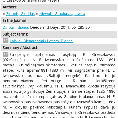
Orzeszkowos laiškai (1881-1891)
Authors:
Židonis, Giedrius
Niewulis-Grablunas, Jowita
In the Journal:
Deeds and Days, 2011, 56, 285-304
Darbai ir dienos
Subject terms:
LT
Laiškai. Dienoraščiai / Letters. Diaries.
Summary / Abstract:
Straipsnyje aptariamas rašytojų E. Orzeszkowos
LT
(Ožeškienės) ir N. E. Iwanovskio susirašinėjimas. 1881–1891
metais. Susirašinėjimas skirstomas į keturis etapus: pirmame
etape, kuris apėmė1881–1883 m., vis sugrįžtama prie N. E.
Iwanowskio poemos „Baltoji mergelė“ išleidimo ir jo
bendradarbiavimo Peterburge leidžiamame lenkiškame
savaitraštyje„Kraj“ klausimų, N. E. Iwanowskis kviečia rašytoją
apsilankyti jo gimtojoje Žemaitijoje; antrame etape, 1885–1886
m., centrine ašimi tampa gaisras Gardine ir planuojamas N. E.
Iwanowskio pasisvečiavimas pas rašytoją Miniavičo kaime; 1887
m. – didysis pakilimo laikotarpis, kuriam impulsą davė jų
dešimties dienų bendravimas Varšuvoje: E. Orzeszkowa pradeda
savo biografiją, nepaprastai daug pasakoja N. E. Iwanowskis, be