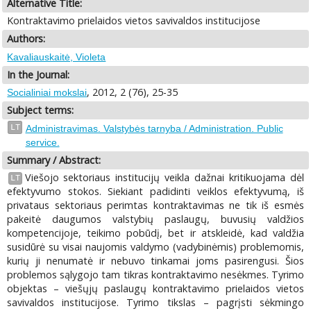
Alternative Title:
Kontraktavimo prielaidos vietos savivaldos institucijose
Authors:
Kavaliauskaitė, Violeta
In the Journal:
, 2012, 2 (76), 25-35
Socialiniai mokslai
Subject terms:
LT
Administravimas. Valstybės tarnyba / Administration. Public
service.
Summary / Abstract:
Viešojo sektoriaus institucijų veikla dažnai kritikuojama dėl
LT
efektyvumo stokos. Siekiant padidinti veiklos efektyvumą, iš
privataus sektoriaus perimtas kontraktavimas ne tik iš esmės
pakeitė daugumos valstybių paslaugų, buvusių valdžios
kompetencijoje, teikimo pobūdį, bet ir atskleidė, kad valdžia
susidūrė su visai naujomis valdymo (vadybinėmis) problemomis,
kurių ji nenumatė ir nebuvo tinkamai joms pasirengusi. Šios
problemos sąlygojo tam tikras kontraktavimo nesėkmes. Tyrimo
objektas – viešųjų paslaugų kontraktavimo prielaidos vietos
savivaldos institucijose. Tyrimo tikslas – pagrįsti sėkmingo