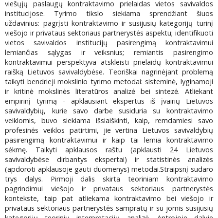
viešųjų paslaugų kontraktavimo prielaidas vietos savivaldos
institucijose. Tyrimo tikslo siekiama sprendžiant šiuos
uždavinius: pagrįsti kontraktavimo ir susijusių kategorijų turinį
viešojo ir privataus sektoriaus partnerystės aspektu; identifikuoti
vietos savivaldos institucijų pasirengimą kontraktavimui
lemiančias sąlygas ir veiksnius; remiantis pasirengimo
kontraktavimui perspektyva atskleisti prielaidų kontraktavimui
raišką Lietuvos savivaldybėse. Teoriškai nagrinėjant problemą
taikyti bendrieji mokslinio tyrimo metodai: sisteminė, lyginamoji
ir kritinė mokslinės literatūros analizė bei sintezė. Atliekant
empirinį tyrimą - apklausiant ekspertus iš įvairių Lietuvos
savivaldybių, kurie savo darbe susiduria su kontraktavimo
veiklomis, buvo siekiama išsiaiškinti, kaip, remdamiesi savo
profesinės veiklos patirtimi, jie vertina Lietuvos savivaldybių
pasirengimą kontraktavimui ir kaip tai lemia kontraktavimo
sėkmę. Taikyti apklausos raštu (apklausti 24 Lietuvos
savivaldybėse dirbantys ekspertai) ir statistinės analizės
(apdoroti apklausoje gauti duomenys) metodai.Straipsnį sudaro
trys dalys. Pirmoji dalis skirta teoriniam kontraktavimo
pagrindimui viešojo ir privataus sektoriaus partnerystės
kontekste, taip pat atliekama kontraktavimo bei viešojo ir
privataus sektoriaus partnerystės sampratų ir su jomis susijusių
kategorijų teorinių interpretacijų analizė. Antrojoje dalyje