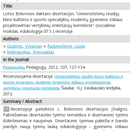
Title:
Lotos Bobrovos daktaro disertacijos "Universitetinių studijų
kūno kultūros ir sporto specialybių studentų gyvenimo stiliaus
projektavimas vertybinių orientacijų kontekste" (socialiniai
mokslai, edukologija 07 S ) recenzija
Authors:
Gudonis, Vytautas
Radzevičienė, Liuda
Malinauskas, Romualdas
In the Journal:
Pedagogy, 2012, 107, 127-134
Pedagogika
Recenzuojama disertacija:
Universitetinių studijų kūno kultūros ir
sporto programų studentų gyvenimo stiliaus projektavimas
Šiauliai : K.J. Vasiliausko leidykla,
vertybinių orientacijų kontekste
2012.
Summary / Abstract:
Recenzijoje pateiktos L. Bobrovos disertacijos įžvalgos.
LT
Pabrėžiamas disertacinio tyrimo tematikos ir disertacinio tyrimo
išskirtinumas ir naujumas. Disertacinis tyrimas paliečia ir bando
įvardyti naują tyrimų lauką edukologijoje – gyvenimo stiliaus