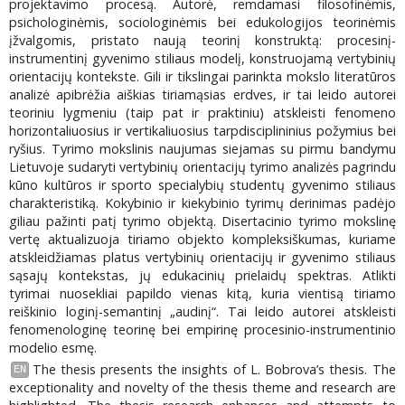
projektavimo procesą. Autorė, remdamasi filosofinėmis,
psichologinėmis, sociologinėmis bei edukologijos teorinėmis
įžvalgomis, pristato naują teorinį konstruktą: procesinį-
instrumentinį gyvenimo stiliaus modelį, konstruojamą vertybinių
orientacijų kontekste. Gili ir tikslingai parinkta mokslo literatūros
analizė apibrėžia aiškias tiriamąsias erdves, ir tai leido autorei
teoriniu lygmeniu (taip pat ir praktiniu) atskleisti fenomeno
horizontaliuosius ir vertikaliuosius tarpdisciplininius požymius bei
ryšius. Tyrimo mokslinis naujumas siejamas su pirmu bandymu
Lietuvoje sudaryti vertybinių orientacijų tyrimo analizės pagrindu
kūno kultūros ir sporto specialybių studentų gyvenimo stiliaus
charakteristiką. Kokybinio ir kiekybinio tyrimų derinimas padėjo
giliau pažinti patį tyrimo objektą. Disertacinio tyrimo mokslinę
vertę aktualizuoja tiriamo objekto kompleksiškumas, kuriame
atskleidžiamas platus vertybinių orientacijų ir gyvenimo stiliaus
sąsajų kontekstas, jų edukacinių prielaidų spektras. Atlikti
tyrimai nuosekliai papildo vienas kitą, kuria vientisą tiriamo
reiškinio loginį-semantinį „audinį“. Tai leido autorei atskleisti
fenomenologinę teorinę bei empirinę procesinio-instrumentinio
modelio esmę.
The thesis presents the insights of L. Bobrova’s thesis. The
EN
exceptionality and novelty of the thesis theme and research are