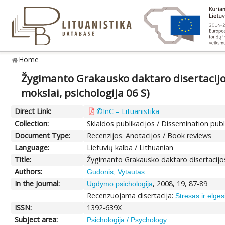
Home
Žygimanto Grakausko daktaro disertacijos "
mokslai, psichologija 06 S)
Direct Link:
©InC – Lituanistika
Collection:
Sklaidos publikacijos / Dissemination publ
Document Type:
Recenzijos. Anotacijos / Book reviews
Language:
Lietuvių kalba / Lithuanian
Title:
Žygimanto Grakausko daktaro disertacijos "S
Authors:
Gudonis, Vytautas
In the Journal:
, 2008, 19, 87-89
Ugdymo psichologija
Recenzuojama disertacija:
Stresas ir elges
ISSN:
1392-639X
Subject area:
Psichologija / Psychology