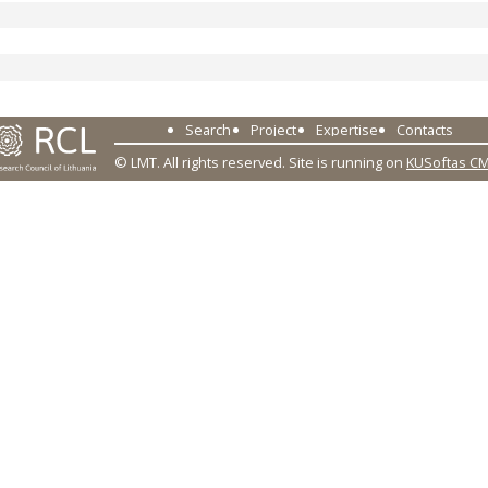
Search
Project
Expertise
Contacts
© LMT. All rights reserved.
Site is running on
KUSoftas C