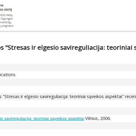
Stresas ir elgesio savireguliacija: teoriniai s
ications
tresas ir elgesio savireguliacija: teoriniai sąveikos aspektai" recenzi
Vilnius, 2006.
io savireguliacija: teoriniai sąveikos aspektai