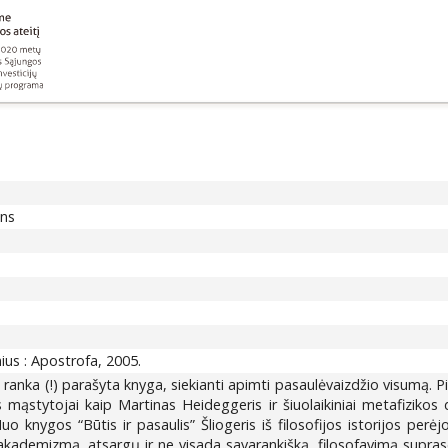
ons
nius : Apostrofa, 2005.
ranka (!) parašyta knyga, siekianti apimti pasaulėvaizdžio visumą. Pir
s mąstytojai kaip Martinas Heideggeris ir šiuolaikiniai metafizikos
 Nuo knygos “Būtis ir pasaulis” Šliogeris iš filosofijos istorijos per
ąjį akademizmą, atsargų ir ne visada savarankišką, filosofavimą supra