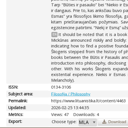
Tarp “Būties ir pasaulio” bei “Niekio ir 
ir dangaus. Prie to, kas anksčiau buvo pavad
Esmas” yra filosofijos likimo filosofija,
kitam prieštaraujančiais požymiais. Sav
egzistencine patirtimi. “Niekį ir Esmą” u
It should be noted that it is a boo
EN
Mickūnas announced riskily and boldly:
indicating how to find a positive found
Šliogeris stepped from the history of 
books between the Būtis ir Pasaulis and
introduction into philosophy, disclosing
other. With his works Šliogeris expand
existential experience. Niekis ir Esma
Melancholy).
ISSN:
0134-3106
Subject area:
Filosofija / Philosophy
Permalink:
https://www.lituanistika.lt/content/4463
Updated:
2026-02-25 13:44:35
Metrics:
Views: 47
Downloads: 4
Export:
Choose type:
Download