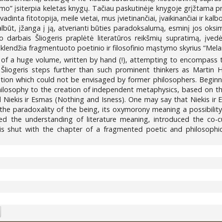
Esmo” įsiterpia keletas knygų. Tačiau paskutinėje knygoje grįžtama p
inta fitotopija, meile vietai, mus įvietinančiai, įvaikinančiai ir kalboj
 galbūt, įžanga į ją, atverianti būties paradoksalumą, esminį jos oks
o darbais Šliogeris praplėtė literatūros reikšmių supratimą, įvedė 
žsklendžia fragmentuoto poetinio ir filosofinio mąstymo skyrius “Melan
k of a huge volume, written by hand (!), attempting to encompass th
 Šliogeris steps further than such prominent thinkers as Martin
ation which could not be envisaged by former philosophers. Beginn
philosophy to the creation of independent metaphysics, based on 
 Niekis ir Esmas (Nothing and Isness). One may say that Niekis ir E
 the paradoxality of the being, its oxymorony meaning a possibility
ed the understanding of literature meaning, introduced the co-cu
s is shut with the chapter of a fragmented poetic and philosophi