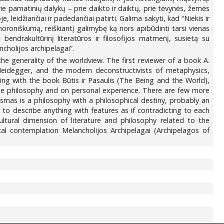
rie pamatinių dalykų – prie daikto ir daiktų, prie tėvynės, žemės
e, leidžiančiai ir padedančiai patirti. Galima sakyti, kad “Niekis ir
imoroniškumą, reiškiantį galimybę ką nors apibūdinti tarsi vienas
bendrakultūrinį literatūros ir filosofijos matmenį, susietą su
cholijos archipelagai”.
e generality of the worldview. The first reviewer of a book A.
 Heidegger, and the modern deconstructivists of metaphysics,
ing with the book Būtis ir Pasaulis (The Being and the World),
the philosophy and on personal experience. There are few more
smas is a philosophy with a philosophical destiny, probably an
 to describe anything with features as if contradicting to each
ltural dimension of literature and philosophy related to the
cal contemplation Melancholijos Archipelagai (Archipelagos of