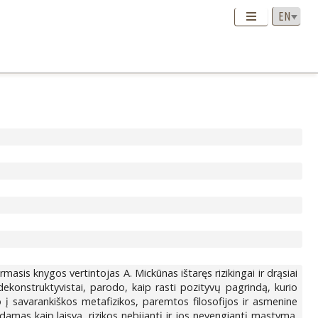
masis knygos vertintojas A. Mickūnas ištaręs rizikingai ir drąsiai
 dekonstruktyvistai, parodo, kaip rasti pozityvų pagrindą, kurio
ėjo į savarankiškos metafizikos, paremtos filosofijos ir asmenine
sdamas kaip laisvą, rizikos nebijantį ir jos nevengiantį mąstymą.