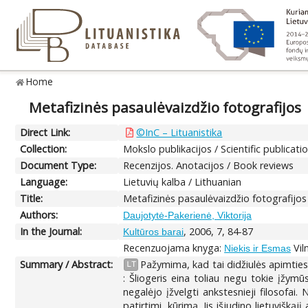
Home
Metafizinės pasaulėvaizdžio fotografijos
Direct Link:
©InC – Lituanistika
Collection:
Mokslo publikacijos / Scientific publicati
Document Type:
Recenzijos. Anotacijos / Book reviews
Language:
Lietuvių kalba / Lithuanian
Title:
Metafizinės pasaulėvaizdžio fotografijos
Authors:
Daujotytė-Pakerienė, Viktorija
In the Journal:
, 2006, 7, 84-87
Kultūros barai
Recenzuojama knyga:
Vil
Niekis ir Esmas
Summary / Abstract:
Pažymima, kad tai didžiulės apimties 
LT
: Šliogeris eina toliau negu tokie įžymū
negalėjo įžvelgti ankstesnieji filosofai.
patirtimi, kūrimą. Jis išjudino lietuvišk