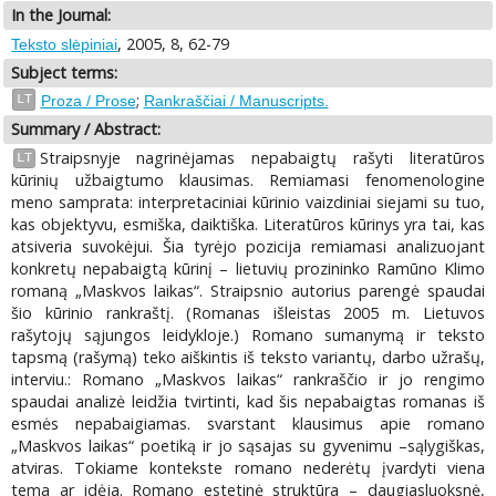
In the Journal:
, 2005, 8, 62-79
Teksto slėpiniai
Subject terms:
;
LT
Proza / Prose
Rankraščiai / Manuscripts.
Summary / Abstract:
Straipsnyje nagrinėjamas nepabaigtų rašyti literatūros
LT
kūrinių užbaigtumo klausimas. Remiamasi fenomenologine
meno samprata: interpretaciniai kūrinio vaizdiniai siejami su tuo,
kas objektyvu, esmiška, daiktiška. Literatūros kūrinys yra tai, kas
atsiveria suvokėjui. Šia tyrėjo pozicija remiamasi analizuojant
konkretų nepabaigtą kūrinį – lietuvių prozininko Ramūno Klimo
romaną „Maskvos laikas“. Straipsnio autorius parengė spaudai
šio kūrinio rankraštį. (Romanas išleistas 2005 m. Lietuvos
rašytojų sąjungos leidykloje.) Romano sumanymą ir teksto
tapsmą (rašymą) teko aiškintis iš teksto variantų, darbo užrašų,
interviu.: Romano „Maskvos laikas“ rankraščio ir jo rengimo
spaudai analizė leidžia tvirtinti, kad šis nepabaigtas romanas iš
esmės nepabaigiamas. svarstant klausimus apie romano
„Maskvos laikas“ poetiką ir jo sąsajas su gyvenimu –sąlygiškas,
atviras. Tokiame kontekste romano nederėtų įvardyti viena
tema ar idėja. Romano estetinė struktūra – daugiasluoksnė,