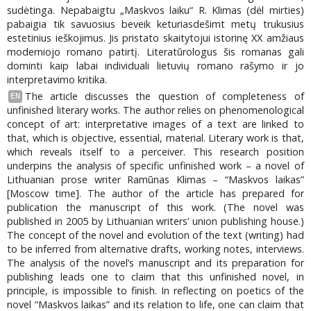
sudėtinga. Nepabaigtu „Maskvos laiku“ R. Klimas (dėl mirties)
pabaigia tik savuosius beveik keturiasdešimt metų trukusius
estetinius ieškojimus. Jis pristato skaitytojui istorinę XX amžiaus
moderniojo romano patirtį. Literatūrologus šis romanas gali
dominti kaip labai individuali lietuvių romano rašymo ir jo
interpretavimo kritika.
The article discusses the question of completeness of
EN
unfinished literary works. The author relies on phenomenological
concept of art: interpretative images of a text are linked to
that, which is objective, essential, material. Literary work is that,
which reveals itself to a perceiver. This research position
underpins the analysis of specific unfinished work – a novel of
Lithuanian prose writer Ramūnas Klimas – “Maskvos laikas”
[Moscow time]. The author of the article has prepared for
publication the manuscript of this work. (The novel was
published in 2005 by Lithuanian writers’ union publishing house.)
The concept of the novel and evolution of the text (writing) had
to be inferred from alternative drafts, working notes, interviews.
The analysis of the novel’s manuscript and its preparation for
publishing leads one to claim that this unfinished novel, in
principle, is impossible to finish. In reflecting on poetics of the
novel “Maskvos laikas” and its relation to life, one can claim that