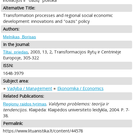
inovacijos ir "oazių" politika
Alternative Title:
Transformation processes and regional social economic
development: innovations and "oazis" policy
Authors:
Melnikas, Borisas
In the Journal:
, 2003, 13, 2, Transformacijos Rytų ir Centrinėje
Tiltai. priedas
Europoje, 305-322
ISSN:
1648-3979
Subject area:
Vadyba / Management
Ekonomika / Economics
Related Publications:
.
Valdymo problemos: teorija ir
Regionų raidos tyrimas
tendencijos.
Klaipėda: Klaipėdos universiteto leidykla, 2004. P. 7-
38.
Permalink:
https://www.lituanistika.lt/content/44578