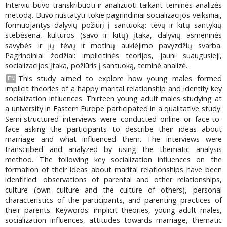
Interviu buvo transkribuoti ir analizuoti taikant teminės analizės
metodą. Buvo nustatyti tokie pagrindiniai socializacijos veiksniai,
formuojantys dalyvių požiūrį į santuoką: tėvų ir kitų santykių
stebėsena, kultūros (savo ir kitų) įtaka, dalyvių asmeninės
savybės ir jų tėvų ir motinų auklėjimo pavyzdžių svarba.
Pagrindiniai žodžiai: implicitinės teorijos, jauni suaugusieji,
socializacijos įtaka, požiūris į santuoką, teminė analizė.
This study aimed to explore how young males formed
EN
implicit theories of a happy marital relationship and identify key
socialization influences. Thirteen young adult males studying at
a university in Eastern Europe participated in a qualitative study.
Semi-structured interviews were conducted online or face-to-
face asking the participants to describe their ideas about
marriage and what influenced them. The interviews were
transcribed and analyzed by using the thematic analysis
method. The following key socialization influences on the
formation of their ideas about marital relationships have been
identified: observations of parental and other relationships,
culture (own culture and the culture of others), personal
characteristics of the participants, and parenting practices of
their parents. Keywords: implicit theories, young adult males,
socialization influences, attitudes towards marriage, thematic