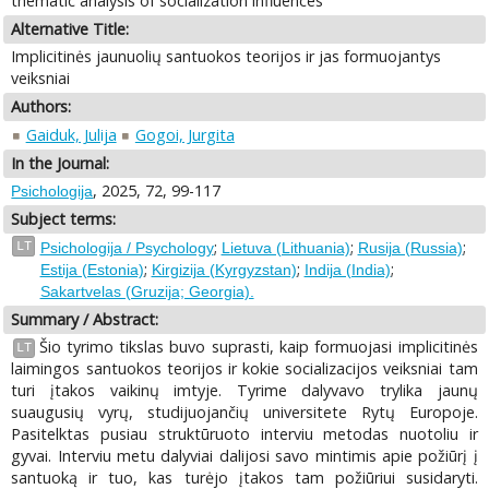
thematic analysis of socialization influences
Alternative Title:
Implicitinės jaunuolių santuokos teorijos ir jas formuojantys
veiksniai
Authors:
Gaiduk, Julija
Gogoi, Jurgita
In the Journal:
, 2025, 72, 99-117
Psichologija
Subject terms:
;
;
;
LT
Psichologija / Psychology
Lietuva (Lithuania)
Rusija (Russia)
;
;
;
Estija (Estonia)
Kirgizija (Kyrgyzstan)
Indija (India)
Sakartvelas (Gruzija; Georgia).
Summary / Abstract:
Šio tyrimo tikslas buvo suprasti, kaip formuojasi implicitinės
LT
laimingos santuokos teorijos ir kokie socializacijos veiksniai tam
turi įtakos vaikinų imtyje. Tyrime dalyvavo trylika jaunų
suaugusių vyrų, studijuojančių universitete Rytų Europoje.
Pasitelktas pusiau struktūruoto interviu metodas nuotoliu ir
gyvai. Interviu metu dalyviai dalijosi savo mintimis apie požiūrį į
santuoką ir tuo, kas turėjo įtakos tam požiūriui susidaryti.