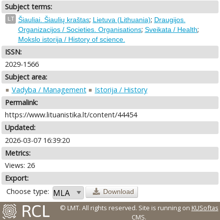
Subject terms:
;
;
LT
Šiauliai. Šiaulių kraštas
Lietuva (Lithuania)
Draugijos.
;
;
Organizacijos / Societies. Organisations
Sveikata / Health
Mokslo istorija / History of science.
ISSN:
2029-1566
Subject area:
Vadyba / Management
Istorija / History
Permalink:
https://www.lituanistika.lt/content/44454
Updated:
2026-03-07 16:39:20
Metrics:
Views: 26
Export:
Choose type:
Download
© LMT. All rights reserved.
Site is running on
KUSoftas
CMS
.