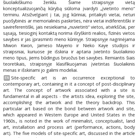
šiuolaikiškumo ženklu. Šiame straipsnyje vietą
konceptualizuojančią kūrybą siūloma įvardyti „įvietinto meno“
terminu. Atsižvelgiant į tai, jog kūriniai, pritaikyti vietai, neturi
puošybinės ar memorialinės paskirties, nėra vietai indiferentiški ir
savireferentiški, jais nesiekiama „nuvietinti“ vietos, atvirkščiai, per
sąsają, tiesioginį kontaktą norima išryškinti realios, fizinės vietos
savybes ir jas įprasminti meno kūrinyje. Straipsnyje nagrinėjama
Miwon Kwon, Jameso Mayerio ir Nieko Kaye studijos ir
straipsniai, kuriuose jie išskiria ir aptaria įvietinto šiuolaikinio
meno tipus, jiems būdingus bruožus bei savybes. Remiantis šiais
teoretikais, straipsnyje klasifikuojamas įvietintas šiuolaikinis
menas ir išskiriami jo galimi modeliai.
Site-specific art is an occurrence exceptional to
EN
contemporary art, containing in it a concept of post-disciplinary
art. The concept of artwork associated with a site is
fundamental in all aspects - the artists idea, exploring the site,
accomplishing the artwork and the theory backdrop. This
particular art based on the bond between artwork and site,
which appeared in Western Europe and United States in the
1960s., is noted in the work of minimalist, conceptualist, land
art, installation and process art (performance, actions, body
art). The five models of site-specific art, discussed in the article