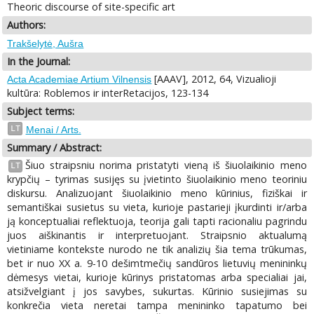
Theoric discourse of site-specific art
Authors:
Trakšelytė, Aušra
In the Journal:
[AAAV], 2012, 64, Vizualioji
Acta Academiae Artium Vilnensis
kultūra: Roblemos ir interRetacijos, 123-134
Subject terms:
LT
Menai / Arts.
Summary / Abstract:
Šiuo straipsniu norima pristatyti vieną iš šiuolaikinio meno
LT
krypčių – tyrimas susijęs su įvietinto šiuolaikinio meno teoriniu
diskursu. Analizuojant šiuolaikinio meno kūrinius, fiziškai ir
semantiškai susietus su vieta, kurioje pastarieji įkurdinti ir/arba
ją konceptualiai reflektuoja, teorija gali tapti racionaliu pagrindu
juos aiškinantis ir interpretuojant. Straipsnio aktualumą
vietiniame kontekste nurodo ne tik analizių šia tema trūkumas,
bet ir nuo XX a. 9-10 dešimtmečių sandūros lietuvių menininkų
dėmesys vietai, kurioje kūrinys pristatomas arba specialiai jai,
atsižvelgiant į jos savybes, sukurtas. Kūrinio susiejimas su
konkrečia vieta neretai tampa menininko tapatumo bei