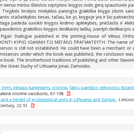
r vienus metus išleistos septynios knygos rodo gerą spaustuvės pasiru
č. Trejybės brolijos mokyklos parengta graikiška knyga įdomi savo 
antis stačiatikybės tiesas, tačiau, be jo, knygoje yra ir šio patriarcho 
iaga padeda suvokti knygos leidimo aplinkybes, priežastis ir Aleksan
 spausdintos graikiškos knygos dedikacinį laišką, įvardyti dedikacijos 
 Pigas’ Dialogue published in the printing-house of Vilnius Or
ΤΙ ΚΥΡΙΩ ΙΩΑΝΝΗ ΤΩ ΜΕΓΑΛΩ ΠΡΑΓΜΑΤΕΥΤΗ. The name of the ad
person is still not established. He could have been a merchant or 
umstances under which the book was published, the conclusion was d
e book. The brotherhood traditions of publishing and other Slavoni
the Great Duchy of Lithuania Jonas Zamoiskis.
ims Vilniaus kankiniams: istorinių faktų paieškos vėlyvosios Bizanti
laikinė istorinė vaizduotė, 67-108.
and a herald of ecclesiastical unity in Lithuania and Europe.
.
Lietuvos
century, 22-51.