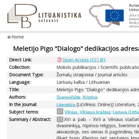
Home
Meletijo Pigo "Dialogo" dedikacijos adres
Direct Link:
Open Access (CC) BY
Collection:
Mokslo publikacijos / Scientific publicati
Document Type:
Žurnalų straipsniai / Journal articles
Language:
Lietuvių kalba / Lithuanian
Title:
Meletijo Pigo "Dialogo" dedikacijos adr
Authors:
Svarevičiūtė, Kristina
In the Journal:
[Li(Vilnius. Online)] Literature,
Literatūra
Subject terms:
;
LT
Vilnius. Vilniaus kraštas
Lietuva (Lith
Summary / Abstract:
XVI a. pab. – XVII a. Vilniaus stačiat
LT
dvasininkiją, rūpinosi religijos, švietimo
akivaizdoje, nes vienas iš pagrindinių t
iškart buvo išleistos net septynios kny