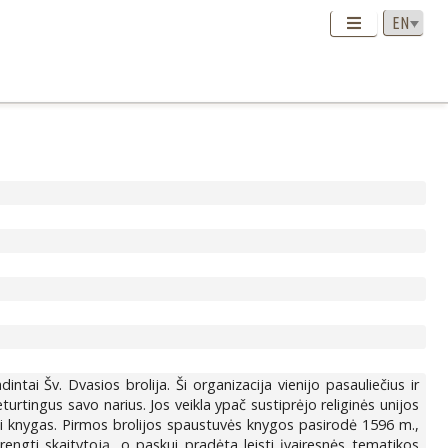
dintai Šv. Dvasios brolija. Ši organizacija vienijo pasauliečius ir
neturtingus savo narius. Jos veikla ypač sustiprėjo religinės unijos
eisti knygas. Pirmos brolijos spaustuvės knygos pasirodė 1596 m.,
engti skaitytoją, o paskui pradėta leisti įvairesnės tematikos