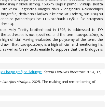
ošimą ir didelį užmojį. 1596 m. išėjo ir pirmoji Vilniuje išleista
struktūra. Pagrindinė knygos dalis – originalus Aleksandrijos
biografija, dedikacinis laiškas ir keletas kitų tekstų, susijusių su
drijos patriarchijos bei LDK stačiatikių ryšius. Šio straipsnio
adresatą.
thodox Holy Trinity brotherhood in 1596, is addressed to ΤΩ
dressee is not specified, and the term πραγματεύτης is
a high official. Having evaluated the polysemy of the term, the
rawn that πραγματεύτης is a high official, and mentioning his
c as well as Greek texts enable to suppose that the Dialogue is
jos hagiografijos šaltinyje
.
Senoji Lietuvos literatūra
2014, 37,
 istorijos studijos.
2025, The making and remembering of