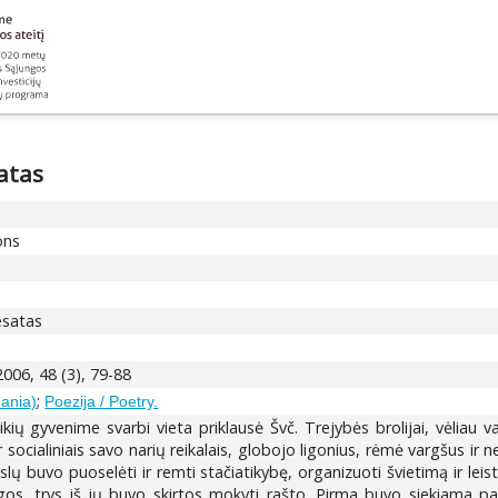
atas
ons
esatas
 2006, 48 (3), 79-88
;
uania)
Poezija / Poetry.
ikių gyvenime svarbi vieta priklausė Švč. Trejybės brolijai, vėliau va
 ir socialiniais savo narių reikalais, globojo ligonius, rėmė vargšus ir 
ikslų buvo puoselėti ir remti stačiatikybę, organizuoti švietimą ir l
gos, trys iš jų buvo skirtos mokyti rašto. Pirma buvo siekiama par