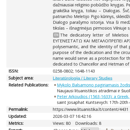
dažniausiai religinio pobūdžio knygas. Pe
graikiška knyga, toliau – Dialogas. Šv
patriarcho Meletijo Pigo kūrinys, skleidži
Dialogo parašymo istorija. Visa ši medž
tikslas – išnagrinėjus pirmosios Vilniuje
The dedicatory letter of Meletios
EN
ΕΥΓΕΝΕΣΤΑΤΩ ΚΑΙ ΜΕΓΑΛΟΠΡΕΠΕΙ ΑΡΧΟΝ
polysemantic, and the identity of that 
purpose of the dedication and the circ
name would serve as a protection for th
dedicated to Chancellor and Hetman of 
ISSN:
0258-0802; 1648-1143
Subject area:
Literatūrologija / Literary Studies
Related Publications:
Mykolo Balsamono pagiriamasis žodis tr
Naujausi lituanistikos atradimai ir šiuo
Peter Arkoudios (1563-1633): a Greek, 
saint Josaphat Kuntsevych: 17th-20th 
Permalink:
https://www.lituanistika.lt/content/4431
Updated:
2026-03-07 16:42:16
Metrics:
Views: 80
Downloads: 8