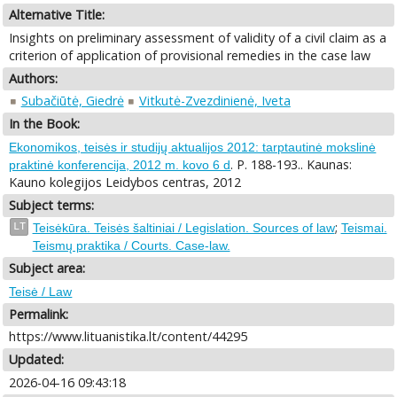
Alternative Title:
Insights on preliminary assessment of validity of a civil claim as a
criterion of application of provisional remedies in the case law
Authors:
Subačiūtė, Giedrė
Vitkutė-Zvezdinienė, Iveta
In the Book:
Ekonomikos, teisės ir studijų aktualijos 2012: tarptautinė mokslinė
. P. 188-193.. Kaunas:
praktinė konferencija, 2012 m. kovo 6 d
Kauno kolegijos Leidybos centras, 2012
Subject terms:
;
LT
Teisėkūra. Teisės šaltiniai / Legislation. Sources of law
Teismai.
Teismų praktika / Courts. Case-law.
Subject area:
Teisė / Law
Permalink:
https://www.lituanistika.lt/content/44295
Updated:
2026-04-16 09:43:18