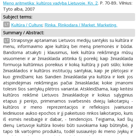
. P. 70-89.. Vilnius:
Meno aritmetika: kultūros vadyba Lietuvoje. Kn. 2
Tyto alba, 2007
Subject terms:
;
LT
Kultūra / Culture
Rinka. Rinkodara / Market. Marketing.
Summary / Abstract:
Straipsnyje aptariamas Lietuvos medijų santykis su kultūra ir
LT
menu, informavimo apie kultūrą bei meną priemonės ir būdai.
Bandoma atsakyti į klausimus, kiek kultūra reikšminga mūsų
visuomenei ir ar žiniasklaida atitinka šį poreikį; kaip žiniasklaida
formuoja kultūrinius poreikius ir kokią kultūrą ji pati siūlo; kokie
žiniasklaidos ir kultūros institucijų santykiai, kaip jie plėtojasi ir
kuo grindžiami; kas šiandien žiniasklaidai yra kultūra ir kiek jos
atspindėjimas reikšmingas pačiai žiniasklaidai; kokie įmanomi
tolesni šios santykių plėtros variantai. Atskleidžiama, kaip keitėsi
kultūros reikšmė Lietuvos žiniasklaidoje ir kokius sąlyginius
etapus ji perėjo, primenamos svarbesnės dviejų laikotarpių -
kultūros ir meno reprezentacijos ir refleksijos įvairiuose
leidiniuose aukso epochos ir jį pakeitusio rinkos laikotarpio, kuris
iš esmės nesibaigė ir dabar, - tendencijos. Teigiama, kad šių
dienų Lietuvoje kultūra liovėsi būti suvokiama kaip būtinybė, ji
tapo tik vartojimo produktu, todėl susiaurėjo iki meno įvykių ir