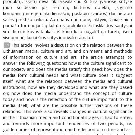
produktų, skirtų neva tik laisvalaikiui. Kultūra įvairiose srityse
(nuo solidesnio jos rėmimo, kultūros objektų įsigijimo
kompanijų interjerui iki dienraščių puslapių svarbos) dar netapo
šalies prestižo reikalu. Autoriaus nuomone, aktyvių žiniasklaidą
pamažu formuojančių kultūros praktikų ir žiniasklaidos santykiai
yra flirto ir kovos laukas, iš kurio kaip nugalėtoja turėtų išeiti
visuomenė, kuriai šios sritys ir privalo tarnauti.
This article involves a discussion on the relation between the
EN
Lithuanian media, culture and art, and on means and methods
of information on culture and art. The article attempts to
answer the following questions: how is the culture significant to
our society and does the media satisfy this need; how does the
media form cultural needs and what culture does it suggest
itself; what are the relations between the media and cultural
institutions, how are they developed and what are they based
on; how does the media understand the concept of culture
today and how is the reflection of the culture important to the
media itself; what are the possible further versions of these
relations. This work also reveals changes in cultural significance
in the Lithuanian media and conditional stages it had to enter,
and reminds more important tendencies of two periods, i.e.
golden times of representation and reflection of culture and art