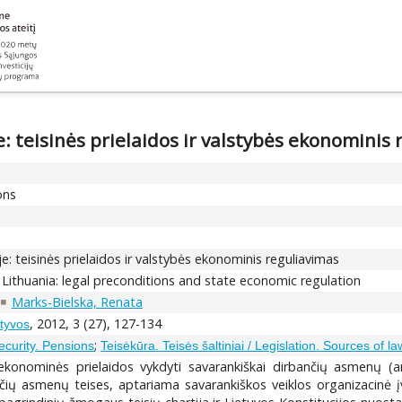
: teisinės prielaidos ir valstybės ekonominis
ons
e: teisinės prielaidos ir valstybės ekonominis reguliavimas
in Lithuania: legal preconditions and state economic regulation
Marks-Bielska, Renata
, 2012, 3 (27), 127-134
ktyvos
;
ecurity. Pensions
Teisėkūra. Teisės šaltiniai / Legislation. Sources of la
 ekonominės prielaidos vykdyti savarankiškai dirbančių asmenų (ang
čių asmenų teises, aptariama savarankiškos veiklos organizacinė įv