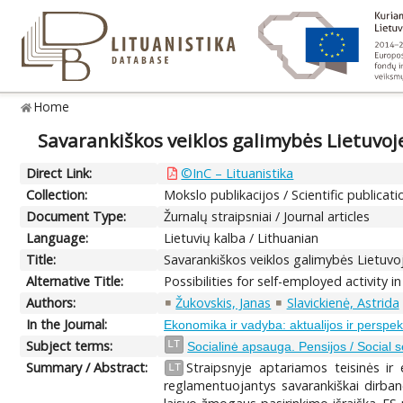
Home
Savarankiškos veiklos galimybės Lietuvoje
Direct Link:
©InC – Lituanistika
Collection:
Mokslo publikacijos / Scientific publicati
Document Type:
Žurnalų straipsniai / Journal articles
Language:
Lietuvių kalba / Lithuanian
Title:
Savarankiškos veiklos galimybės Lietuvoj
Alternative Title:
Possibilities for self-employed activity 
Authors:
Žukovskis, Janas
Slavickienė, Astrida
In the Journal:
Ekonomika ir vadyba: aktualijos ir perspe
Subject terms:
LT
Socialinė apsauga. Pensijos / Social s
Summary / Abstract:
Straipsnyje aptariamos teisinės ir
LT
reglamentuojantys savarankiškai dirban