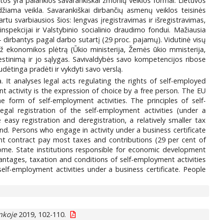
atos yra palankios savarankiškai žmonių veiklos formai. Lietuvos
žiama veikla. Savarankiškai dirbančių asmenų veiklos teisinės
artu svarbiausios šios: lengvas įregistravimas ir išregistravimas,
pekcijai ir Valstybinio socialinio draudimo fondui. Mažiausia
 dirbantys pagal darbo sutartį (29 proc. pajamų). Vidutinė visų
ž ekonomikos plėtrą (Ūkio ministerija, Žemės ūkio mmisterija,
estinimą ir jo sąlygas. Savivaldybės savo kompetencijos ribose
udėtinga pradėti ir vykdyti savo verslą.
 It analyses legal acts regulating the rights of self-employed
nt activity is the expression of choice by a free person. The EU
 form of self-employment activities. The principles of self-
gal registration of the self-employment activities (under a
easy registration and deregistration, a relatively smaller tax
d. Persons who engage in activity under a business certificate
t contract pay most taxes and contributions (29 per cent of
come. State institutions responsible for economic development
vantages, taxation and conditions of self-employment activities
self-employment activities under a business certificate. People
inkoje
2019, 102-110.