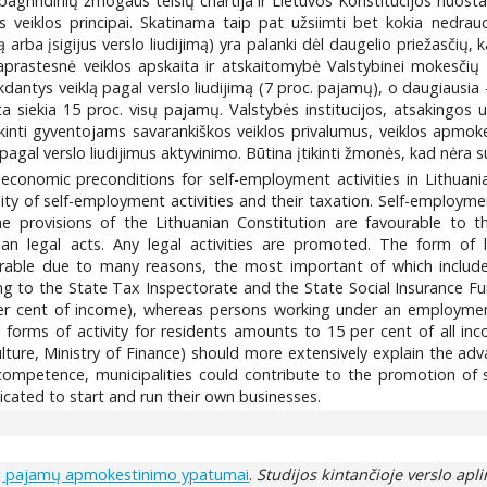
pagrindinių žmogaus teisių chartija ir Lietuvos Konstitucijos nuost
veiklos principai. Skatinama taip pat užsiimti bet kokia nedraud
arba įsigijus verslo liudijimą) yra palanki dėl daugelio priežasčių, k
rastesnė veiklos apskaita ir atskaitomybė Valstybinei mokesčių ins
ntys veiklą pagal verslo liudijimą (7 proc. pajamų), o daugiausia -
 siekia 15 proc. visų pajamų. Valstybės institucijos, atsakingos u
škinti gyventojams savarankiškos veiklos privalumus, veiklos apmok
s pagal verslo liudijimus aktyvinimo. Būtina įtikinti žmonės, kad nėra s
conomic preconditions for self-employment activities in Lithuania.
ity of self-employment activities and their taxation. Self-employme
 provisions of the Lithuanian Constitution are favourable to the
n legal acts. Any legal activities are promoted. The form of le
vourable due to many reasons, the most important of which include 
g to the State Tax Inspectorate and the State Social Insurance Fun
per cent of income), whereas persons working under an employmen
 forms of activity for residents amounts to 15 per cent of all in
ulture, Ministry of Finance) should more extensively explain the ad
r competence, municipalities could contribute to the promotion of 
icated to start and run their own businesses.
ojų pajamų apmokestinimo ypatumai
.
Studijos kintančioje verslo apl