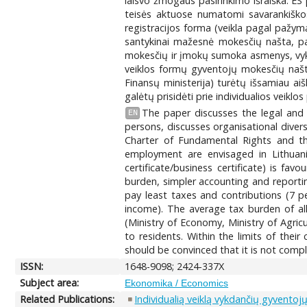
laisvo žmogaus pasirinkimo išraiška. ES 
teisės aktuose numatomi savarankiškos 
registracijos forma (veikla pagal pažymą 
santykinai mažesnė mokesčių našta, pap
mokesčių ir įmokų sumoka asmenys, vykda
veiklos formų gyventojų mokesčių našta
Finansų ministerija) turėtų išsamiau ai
galėtų prisidėti prie individualios veiklo
The paper discusses the legal and e
EN
persons, discusses organisational divers
Charter of Fundamental Rights and the
employment are envisaged in Lithuania
certificate/business certificate) is fa
burden, simpler accounting and reportin
pay least taxes and contributions (7 
income). The average tax burden of all
(Ministry of Economy, Ministry of Agric
to residents. Within the limits of thei
should be convinced that it is not compl
ISSN:
1648-9098; 2424-337X
Subject area:
Ekonomika / Economics
Related Publications:
Individualią veiklą vykdančių gyvent