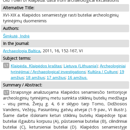
Old Town of Klaipėda: data from archaeological excavations
Alternative Title:
XVI-XIX a. Klaipėdos senamiestyje rasti buteliai archeologinių
tyrinėjimų duomenimis
Authors:
Šimkutė, Indrė
In the Journal:
, 2011, 16, 152-167, VI
Archaeologia Baltica
Subject terms:
;
;
LT
Klaipėda. Klaipėdos kraštas
Lietuva (Lithuania)
Archeologiniai
;
;
tyrinėjimai / Archaeological investigations
Kultūra / Culture
19
;
;
;
amžius
18 amžius
17 amžius
16 amžius.
Summary / Abstract:
Straipsnyje analizuojama Klaipėdos senamiesčio teritorijoje
LT
archeologinių tyrinėjimų metu surinkta stiklinių butelių medžiaga
– visų pirma, Žvejų g. 4, 6 ir sklypo tarp Tomo, Didžiosios
Vandens, Vežėjų, Pasiuntinių gatvių atvejai (1-9 pav., VI iliustr.).
Šiame darbe išskiriami keturi stiklinių butelių Klaipėdoje tipai:
buteliai išgaubtu korpusu (A), pūstasieniai buteliai (B), cilindriniai
buteliai (C), ketursieniai buteliai (D). Klaipėdos senamiestyje