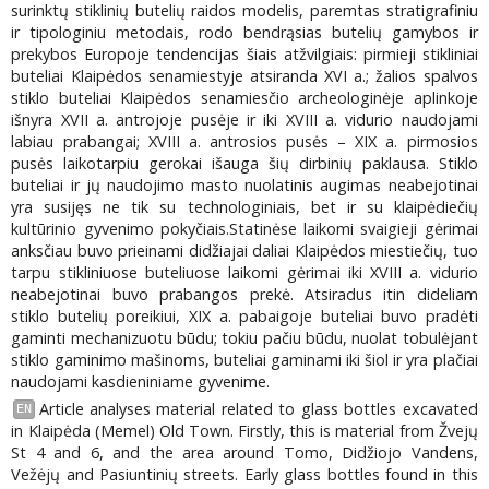
surinktų stiklinių butelių raidos modelis, paremtas stratigrafiniu
ir tipologiniu metodais, rodo bendrąsias butelių gamybos ir
prekybos Europoje tendencijas šiais atžvilgiais: pirmieji stikliniai
buteliai Klaipėdos senamiestyje atsiranda XVI a.; žalios spalvos
stiklo buteliai Klaipėdos senamiesčio archeologinėje aplinkoje
išnyra XVII a. antrojoje pusėje ir iki XVIII a. vidurio naudojami
labiau prabangai; XVIII a. antrosios pusės – XIX a. pirmosios
pusės laikotarpiu gerokai išauga šių dirbinių paklausa. Stiklo
buteliai ir jų naudojimo masto nuolatinis augimas neabejotinai
yra susijęs ne tik su technologiniais, bet ir su klaipėdiečių
kultūrinio gyvenimo pokyčiais.Statinėse laikomi svaigieji gėrimai
anksčiau buvo prieinami didžiajai daliai Klaipėdos miestiečių, tuo
tarpu stikliniuose buteliuose laikomi gėrimai iki XVIII a. vidurio
neabejotinai buvo prabangos prekė. Atsiradus itin dideliam
stiklo butelių poreikiui, XIX a. pabaigoje buteliai buvo pradėti
gaminti mechanizuotu būdu; tokiu pačiu būdu, nuolat tobulėjant
stiklo gaminimo mašinoms, buteliai gaminami iki šiol ir yra plačiai
naudojami kasdieniniame gyvenime.
Article analyses material related to glass bottles excavated
EN
in Klaipėda (Memel) Old Town. Firstly, this is material from Žvejų
St 4 and 6, and the area around Tomo, Didžiojo Vandens,
Vežėjų and Pasiuntinių streets. Early glass bottles found in this