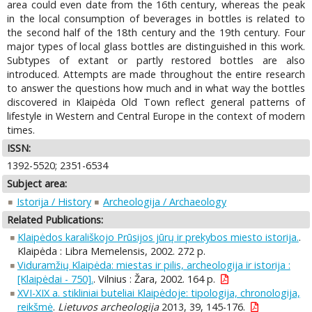
area could even date from the 16th century, whereas the peak
in the local consumption of beverages in bottles is related to
the second half of the 18th century and the 19th century. Four
major types of local glass bottles are distinguished in this work.
Subtypes of extant or partly restored bottles are also
introduced. Attempts are made throughout the entire research
to answer the questions how much and in what way the bottles
discovered in Klaipėda Old Town reflect general patterns of
lifestyle in Western and Central Europe in the context of modern
times.
ISSN:
1392-5520; 2351-6534
Subject area:
Istorija / History
Archeologija / Archaeology
Related Publications:
Klaipėdos karališkojo Prūsijos jūrų ir prekybos miesto istorija.
.
Klaipėda : Libra Memelensis, 2002. 272 p.
Viduramžių Klaipėda: miestas ir pilis, archeologija ir istorija :
[Klaipėdai - 750].
. Vilnius : Žara, 2002. 164 p.
XVI-XIX a. stikliniai buteliai Klaipėdoje: tipologija, chronologija,
reikšmė
.
Lietuvos archeologija
2013, 39, 145-176.