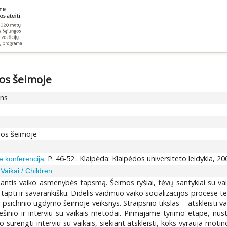
os šeimoje
ons
nos šeimoje
. P. 46-52.. Klaipėda: Klaipėdos universiteto leidykla, 20
nė konferencija
;
Vaikai / Children.
jantis vaiko asmenybės tapsmą. Šeimos ryšiai, tėvų santykiai su va
rtu tapti ir savarankišku. Didelis vaidmuo vaiko socializacijos proce
 ir psichinio ugdymo šeimoje veiksnys. Straipsnio tikslas – atskleisti
piešinio ir interviu su vaikais metodai. Pirmajame tyrimo etape, n
surengti interviu su vaikais, siekiant atskleisti, koks vyrauja mot