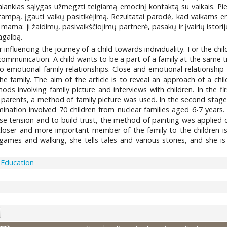
ankias sąlygas užmegzti teigiamą emocinį kontaktą su vaikais. Pie
i įtampą, įgauti vaikų pasitikėjimą. Rezultatai parodė, kad vaikams
su mama: ji žaidimų, pasivaikščiojimų partnerė, pasakų ir įvairių istor
pagalbą.
 influencing the journey of a child towards individuality. For the ch
f communication. A child wants to be a part of a family at the same 
n to emotional family relationships. Close and emotional relationsh
e family. The aim of the article is to reveal an approach of a chil
ethods involving family picture and interviews with children. In the
 parents, a method of family picture was used. In the second stage,
nation involved 70 children from nuclear families aged 6-7 years.
ase tension and to build trust, the method of painting was applied d
oser and more important member of the family to the children is t
ames and walking, she tells tales and various stories, and she is an
 Education
0