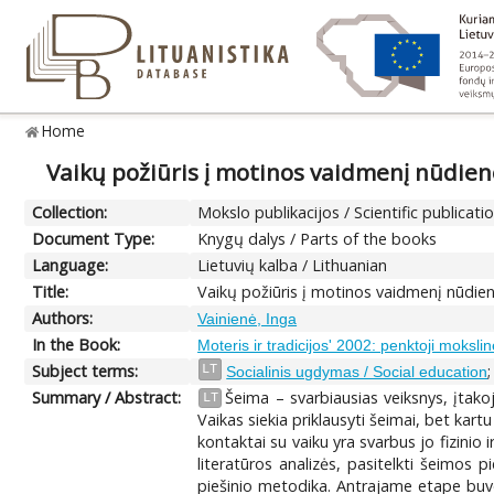
Home
Vaikų požiūris į motinos vaidmenį nūdien
Collection:
Mokslo publikacijos / Scientific publicati
Document Type:
Knygų dalys / Parts of the books
Language:
Lietuvių kalba / Lithuanian
Title:
Vaikų požiūris į motinos vaidmenį nūdie
Authors:
Vainienė, Inga
In the Book:
Moteris ir tradicijos' 2002: penktoji moksli
Subject terms:
LT
Socialinis ugdymas / Social education
Summary / Abstract:
Šeima – svarbiausias veiksnys, įtako
LT
Vaikas siekia priklausyti šeimai, bet ka
kontaktai su vaiku yra svarbus jo fizinio
literatūros analizės, pasitelkti šeimos 
piešinio metodika. Antrajame etape buvo 