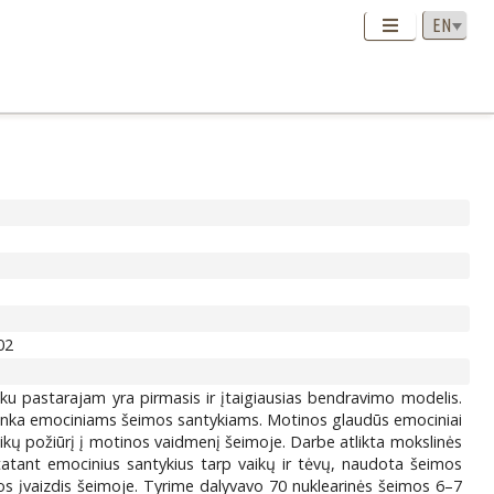
02
iku pastarajam yra pirmasis ir įtaigiausias bendravimo modelis.
se tenka emociniams šeimos santykiams. Motinos glaudūs emociniai
 vaikų požiūrį į motinos vaidmenį šeimoje. Darbe atlikta mokslinės
ustatant emocinius santykius tarp vaikų ir tėvų, naudota šeimos
inos įvaizdis šeimoje. Tyrime dalyvavo 70 nuklearinės šeimos 6–7