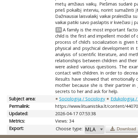
metų amžiaus vaikų. Piešimas sudarė pal
prieš pokalbį interviu, norint sumažint
Dažniausiai laisvalaikį vaikai praleidžia 
vaikai patiki savo paslaptis ir kviečiasi į 
A family is the most important factor
EN
child is the first and impellent model o
process of child’s socialization is give
physical and psychical development in th
analysis of scientific literature, and m
relationships between children and their
were asked various questions. The exami
contact with children. In order to decre
Results have showed that emotionally cl
mother because she is their partner in g
secrets to her and ask for help.
Subject area:
Sociologija / Sociology
Edukologija /
Permalink:
https://www.lituanistika.lt/content/4407
Updated:
2026-04-17 07:53:38
Metrics:
Views: 34
Export:
Choose type:
Download