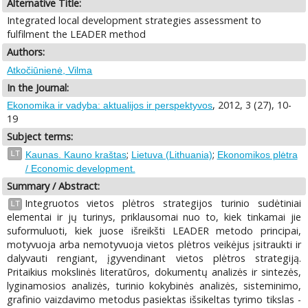
Alternative Title:
Integrated local development strategies assessment to
fulfilment the LEADER method
Authors:
Atkočiūnienė, Vilma
In the Journal:
, 2012, 3 (27), 10-
Ekonomika ir vadyba: aktualijos ir perspektyvos
19
Subject terms:
;
;
LT
Kaunas. Kauno kraštas
Lietuva (Lithuania)
Ekonomikos plėtra
/ Economic development.
Summary / Abstract:
Integruotos vietos plėtros strategijos turinio sudėtiniai
LT
elementai ir jų turinys, priklausomai nuo to, kiek tinkamai jie
suformuluoti, kiek juose išreikšti LEADER metodo principai,
motyvuoja arba nemotyvuoja vietos plėtros veikėjus įsitraukti ir
dalyvauti rengiant, įgyvendinant vietos plėtros strategiją.
Pritaikius mokslinės literatūros, dokumentų analizės ir sintezės,
lyginamosios analizės, turinio kokybinės analizės, sisteminimo,
grafinio vaizdavimo metodus pasiektas išsikeltas tyrimo tikslas -