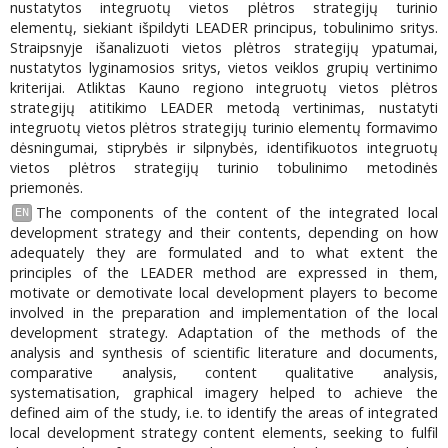
nustatytos integruotų vietos plėtros strategijų turinio
elementų, siekiant išpildyti LEADER principus, tobulinimo sritys.
Straipsnyje išanalizuoti vietos plėtros strategijų ypatumai,
nustatytos lyginamosios sritys, vietos veiklos grupių vertinimo
kriterijai. Atliktas Kauno regiono integruotų vietos plėtros
strategijų atitikimo LEADER metodą vertinimas, nustatyti
integruotų vietos plėtros strategijų turinio elementų formavimo
dėsningumai, stiprybės ir silpnybės, identifikuotos integruotų
vietos plėtros strategijų turinio tobulinimo metodinės
priemonės.
The components of the content of the integrated local
EN
development strategy and their contents, depending on how
adequately they are formulated and to what extent the
principles of the LEADER method are expressed in them,
motivate or demotivate local development players to become
involved in the preparation and implementation of the local
development strategy. Adaptation of the methods of the
analysis and synthesis of scientific literature and documents,
comparative analysis, content qualitative analysis,
systematisation, graphical imagery helped to achieve the
defined aim of the study, i.e. to identify the areas of integrated
local development strategy content elements, seeking to fulfil