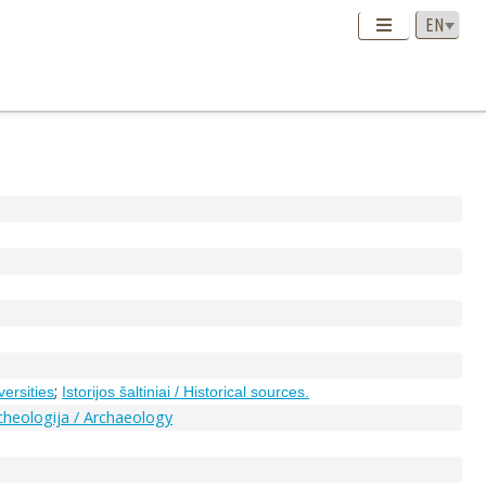
;
versities
Istorijos šaltiniai / Historical sources.
cheologija / Archaeology