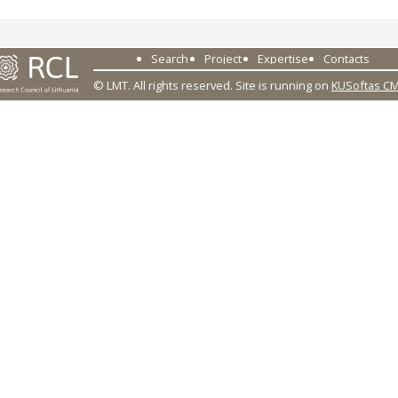
Search
Project
Expertise
Contacts
© LMT. All rights reserved.
Site is running on
KUSoftas C