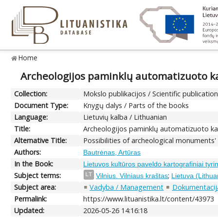
Home
Archeologijos paminklų automatizuoto k
Collection:
Mokslo publikacijos / Scientific publicatio
Document Type:
Knygų dalys / Parts of the books
Language:
Lietuvių kalba / Lithuanian
Title:
Archeologijos paminklų automatizuoto k
Alternative Title:
Possibilities of archeological monuments
Authors:
Bautrėnas, Artūras
In the Book:
Lietuvos kultūros paveldo kartografiniai tyri
Subject terms:
;
LT
Vilnius. Vilniaus kraštas
Lietuva (Lithua
Subject area:
Vadyba / Management
Dokumentacija
Permalink:
https://www.lituanistika.lt/content/43973
Updated:
2026-05-26 14:16:18