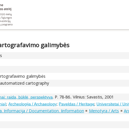
artografavimo galimybės
ns
artografavimo galimybės
' automatized cartography
. P. 78-86.. Vilnius: Savastis, 2001
mai: raida, būklė, perspektyva
;
;
;
nia)
Archeologija / Archaeology
Paveldas / Heritage
Universitetai / Uni
. Informacija / Documentation. Iinformation
Menotyra / Arts
Ar