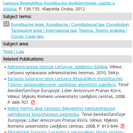
Lietuvos Respublikos Konstitucijos dvidešimtmetis: patirtis ir
. P. 136-155.. Klaipėda: Druka, 2012
iššūkiai
Subject terms:
;
LT
Konstitucinė teisė. Konstitucija / Constitutional law. Constitution
;
Tarptautinė teisė / International law
Teismai. Teismų praktika /
Courts. Case-law.
Subject area:
Teisė / Law
Related Publications:
Administraciniai teismai Lietuvoje: nūdienos iššūkiai
. Vilnius :
Lietuvos vyriausiasis administracinis teismas, 2010. 544 p.
Europos Sąjungos teisė Lietuvos Respublikos Konstitucinio
Teismo jurisprudencijoje: sambūvio algoritmo paieškos
.
Teisė
besikeičiančioje Europoje: Liber Amicorum Pranas Kūris.
Vilnius: Mykolo Romerio universiteto Leidybos centras, 2008.
P. 669-707.
Kelios mintys apie Lietuvos dalyvavimo tarptautiniuose
santykiuose konstitucinius pagrindus
.
Teisė besikeičiančioje
Europoje: Liber Amicorum Pranas Kūris.
Vilnius: Mykolo
Romerio universiteto Leidybos centras, 2008. P. 613-644.
Pliuralistinė Europos Sąjungos ir nacionalinės teisės sistemų