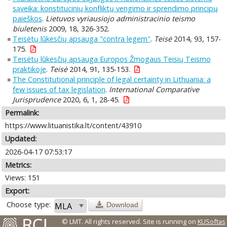
sąveika: konstitucinių konfliktų vengimo ir sprendimo principų
paieškos
.
Lietuvos vyriausiojo administracinio teismo
biuletenis
2009, 18, 326-352.
Teisėtų lūkesčių apsauga "contra legem"
.
Teisė
2014, 93, 157-
175.
Teisėtų lūkesčių apsauga Europos Žmogaus Teisių Teismo
praktikoje
.
Teisė
2014, 91, 135-153.
The Constitutional principle of legal certainty in Lithuania: a
few issues of tax legislation
.
International Comparative
Jurisprudence
2020, 6, 1, 28-45.
Permalink:
https://www.lituanistika.lt/content/43910
Updated:
2026-04-17 07:53:17
Metrics:
Views: 151
Export:
Choose type:
Download
© LMT. All rights reserved.
Site is running on
KUSoftas