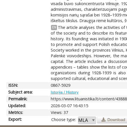
visada buvo sukoncentruota Vilniuje. 192
administravimas, charakterizuojami pagri
komisijos narių sąrašai bei 1928–1939 metų
iškeltus tikslus. Draugija rėmė kultūros, 
The article analyses the activities o
EN
of the society and to describe its featu
history. Its founding was initiated in 1
to promote and support Polish education,
Society worked in the provinces Vilnius,
Palenkė voivodeships. However, the main
capital. The article includes a discussi
appendices – tables show the lists of 
organizations during 1928-1939 is also 
supported cultural, educational and scient
ISSN:
0867-5929
Subject area:
Istorija / History
Permalink:
https://www.lituanistika.lt/content/4388
Updated:
2026-03-07 16:43:15
Metrics:
Views: 37
Export:
Choose type:
Download