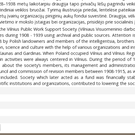
8–1938 metų laikotarpiu draugija tapo privačių lėšų pagrindu veikia
ndiniai veiklos bruožai. Tyrimą iliustruoja priedai, lentelėse patei
 įvairių organizacijų piniginių aukų fondui suvestinė. Draugija, vėliau
švietimo ir mokslo įstaigas bei organizacijas, prisidėjo prie socialinės
f the Vilnius Public Work Support Society (Vilniaus Visuomeninio dar
res during 1908 - 1939 using archival and public sources. Attention i
908 by Polish landowners and members of the intelligentsia, brother
 science and culture with the help of various organizations and inst
 Kaunas and Gardinas. When Poland occupied Vilnius and Vilnius Reg
 activities were always centered in Vilnius. During the period of
on about the society’s members, its management and administration, 
council and commission of revision members between 1908-1915, as 
included. Society which later acted as a fund was financially sta
ific institutions and organizations, contributed to lowering the socie
8