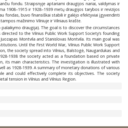
nčiu fondu. Straipsnyje aptariami draugijos nariai, valdymas ir
kiama 1908–1915 ir 1928–1939 metų draugijos tarybos ir revizijos
 fondas, buvo finansiškai stabili ir galėjo efektyviai įgyvendinti
 įtampos mažinimo Vilniuje ir Vilniaus krašte.
bo palaikymo draugija). The goal is to discover the circumstances
s directed to the Vilnius Public Work Support Society’s founding
s Juozapas Montvila and Stanislovas Montvila. Its main goal was
itutions. Until the First World War, Vilnius Public Work Support
ion, the society spread into Vilnius, Balstogė, Naugardukas and
 1928-1938 the society acted as a foundation based on private
its main characteristics. The investigation is illustrated with
well as 1928-1939. A summary of monetary donations of various
ble and could effectively complete its objectives. The society
tal tension in Vilnius and Vilnius Region.