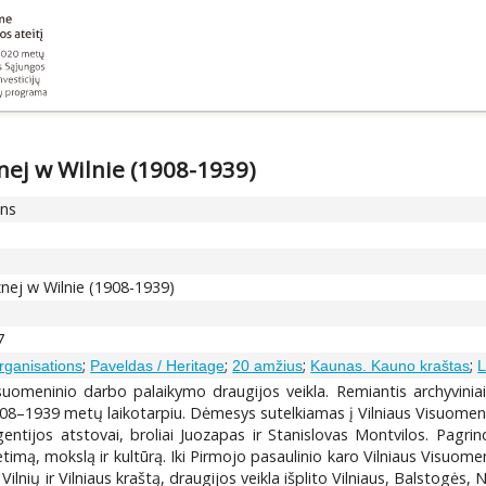
nej w Wilnie (1908-1939)
ons
nej w Wilnie (1908-1939)
7
;
;
;
;
Organisations
Paveldas / Heritage
20 amžius
Kaunas. Kauno kraštas
L
suomeninio darbo palaikymo draugijos veikla. Remiantis archyviniais 
 1908–1939 metų laikotarpiu. Dėmesys sutelkiamas į Vilniaus Visuomen
ligentijos atstovai, broliai Juozapas ir Stanislovas Montvilos. Pagrin
ietimą, mokslą ir kultūrą. Iki Pirmojo pasaulinio karo Vilniaus Visuome
nių ir Vilniaus kraštą, draugijos veikla išplito Vilniaus, Balstogės, 