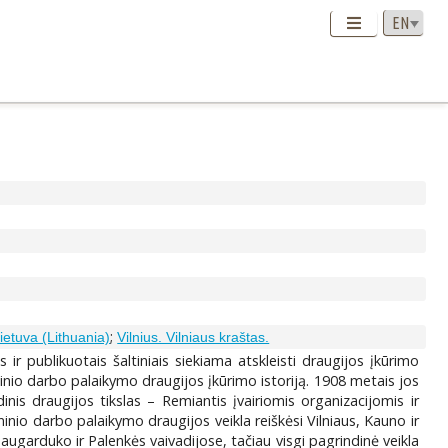
;
ietuva (Lithuania)
Vilnius. Vilniaus kraštas.
ir publikuotais šaltiniais siekiama atskleisti draugijos įkūrimo
inio darbo palaikymo draugijos įkūrimo istoriją. 1908 metais jos
dinis draugijos tikslas – Remiantis įvairiomis organizacijomis ir
ninio darbo palaikymo draugijos veikla reiškėsi Vilniaus, Kauno ir
Naugarduko ir Palenkės vaivadijose, tačiau visgi pagrindinė veikla