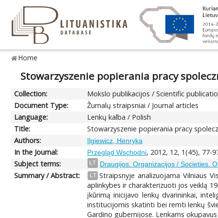
Home
Stowarzyszenie popierania pracy spolecz
Collection:
Mokslo publikacijos / Scientific publicati
Document Type:
Žurnalų straipsniai / Journal articles
Language:
Lenkų kalba / Polish
Title:
Stowarzyszenie popierania pracy spolecz
Authors:
Ilgiewicz, Henryka
In the Journal:
, 2012, 12, 1(45), 77-9
Przegląd Wschodni
Subject terms:
LT
Draugijos. Organizacijos / Societies. 
Summary / Abstract:
Straipsnyje analizuojama Vilniaus Vi
LT
aplinkybes ir charakterizuoti jos veiklą
įkūrimą inicijavo lenkų dvarininkai, inte
institucijomis skatinti bei remti lenkų šv
Gardino gubernijose. Lenkams okupavus Vil