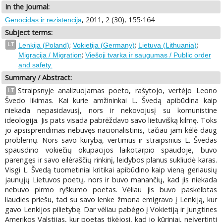
In the Journal:
, 2011, 2 (30), 155-164
Genocidas ir rezistencija
Subject terms:
;
;
;
LT
Lenkija (Poland)
Vokietija (Germany)
Lietuva (Lithuania)
;
Migracija / Migration
Viešoji tvarka ir saugumas / Public order
and safety.
Summary / Abstract:
Straipsnyje analizuojamas poeto, rašytojo, vertėjo Leono
LT
Švedo likimas. Kai kurie amžininkai L. Švedą apibūdina kaip
niekada nepasidavusį, nors ir nekovojusį su komunistine
ideologija. Jis pats visada pabrėždavo savo lietuvišką kilmę. Toks
jo apsisprendimas nebuvęs nacionalistinis, tačiau jam kėlė daug
problemų. Nors savo kūrybą, vertimus ir straipsnius L. Švedas
spausdino vokiečių okupacijos laikotarpio spaudoje, buvo
parengęs ir savo eilėraščių rinkinį, leidybos planus sukliudė karas.
Visgi L. Švedą tuometiniai kritikai apibūdino kaip vieną geriausių
jaunųjų Lietuvos poetų, nors ir buvo manančių, kad jis niekada
nebuvo pirmo ryškumo poetas. Vėliau jis buvo paskelbtas
liaudies priešu, tad su savo lenke žmona emigravo į Lenkiją, kur
gavo Lenkijos pilietybę. Dar vėliau pabėgo į Vokietiją ir Jungtines
Amerikos Valstijas, kur poetas tikėjosi, kad jo kūriniai, neįvertinti