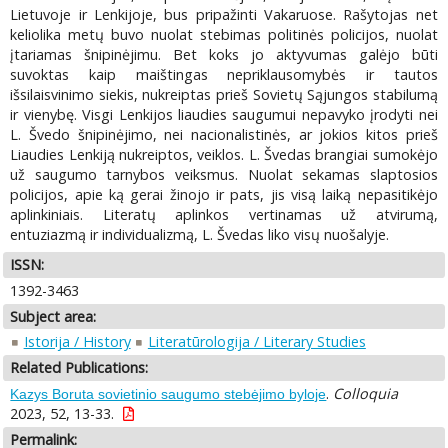
Lietuvoje ir Lenkijoje, bus pripažinti Vakaruose. Rašytojas net
keliolika metų buvo nuolat stebimas politinės policijos, nuolat
įtariamas šnipinėjimu. Bet koks jo aktyvumas galėjo būti
suvoktas kaip maištingas nepriklausomybės ir tautos
išsilaisvinimo siekis, nukreiptas prieš Sovietų Sąjungos stabilumą
ir vienybę. Visgi Lenkijos liaudies saugumui nepavyko įrodyti nei
L. Švedo šnipinėjimo, nei nacionalistinės, ar jokios kitos prieš
Liaudies Lenkiją nukreiptos, veiklos. L. Švedas brangiai sumokėjo
už saugumo tarnybos veiksmus. Nuolat sekamas slaptosios
policijos, apie ką gerai žinojo ir pats, jis visą laiką nepasitikėjo
aplinkiniais. Literatų aplinkos vertinamas už atvirumą,
entuziazmą ir individualizmą, L. Švedas liko visų nuošalyje.
ISSN:
1392-3463
Subject area:
Istorija / History
Literatūrologija / Literary Studies
Related Publications:
.
Colloquia
Kazys Boruta sovietinio saugumo stebėjimo byloje
2023, 52, 13-33.
Permalink: