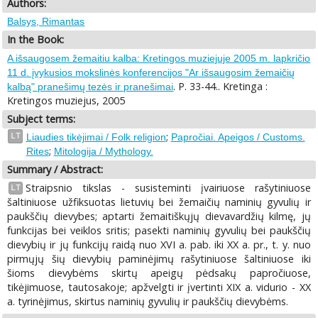
Authors:
Balsys, Rimantas
In the Book:
A išsaugosem žemaitiu kalba: Kretingos muziejuje 2005 m. lapkričio
11 d. įvykusios mokslinės konferencijos "Ar išsaugosim žemaičių
. P. 33-44.. Kretinga :
kalbą" pranešimų tezės ir pranešimai
Kretingos muziejus, 2005
Subject terms:
;
LT
Liaudies tikėjimai / Folk religion
Papročiai. Apeigos / Customs.
;
Rites
Mitologija / Mythology.
Summary / Abstract:
Straipsnio tikslas - susisteminti įvairiuose rašytiniuose
LT
šaltiniuose užfiksuotas lietuvių bei žemaičių naminių gyvulių ir
paukščių dievybes; aptarti žemaitiškųjų dievavardžių kilmę, jų
funkcijas bei veiklos sritis; pasekti naminių gyvulių bei paukščių
dievybių ir jų funkcijų raidą nuo XVI a. pab. iki XX a. pr., t. y. nuo
pirmųjų šių dievybių paminėjimų rašytiniuose šaltiniuose iki
šioms dievybėms skirtų apeigų pėdsakų papročiuose,
tikėjimuose, tautosakoje; apžvelgti ir įvertinti XIX a. vidurio - XX
a. tyrinėjimus, skirtus naminių gyvulių ir paukščių dievybėms.