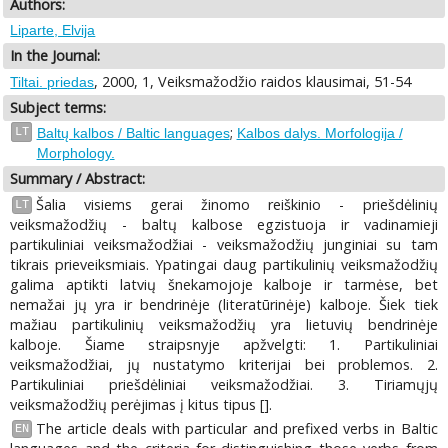
Authors:
Liparte, Elvija
In the Journal:
, 2000, 1, Veiksmažodžio raidos klausimai, 51-54
Tiltai. priedas
Subject terms:
;
LT
Baltų kalbos / Baltic languages
Kalbos dalys. Morfologija /
Morphology.
Summary / Abstract:
Šalia visiems gerai žinomo reiškinio - priešdėlinių
LT
veiksmažodžių - baltų kalbose egzistuoja ir vadinamieji
partikuliniai veiksmažodžiai - veiksmažodžių junginiai su tam
tikrais prieveiksmiais. Ypatingai daug partikulinių veiksmažodžių
galima aptikti latvių šnekamojoje kalboje ir tarmėse, bet
nemažai jų yra ir bendrinėje (literatūrinėje) kalboje. Šiek tiek
mažiau partikulinių veiksmažodžių yra lietuvių bendrinėje
kalboje. Šiame straipsnyje apžvelgti: 1. Partikuliniai
veiksmažodžiai, jų nustatymo kriterijai bei problemos. 2.
Partikuliniai priešdėliniai veiksmažodžiai. 3. Tiriamųjų
veiksmažodžių perėjimas į kitus tipus [].
The article deals with particular and prefixed verbs in Baltic
EN