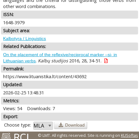
languages and the criteria for distinguishing those verbs from
other word combinations.
ISSN:
1648-3979
Subject area:
Kalbotyra / Linguistics
Related Publications:
On the placement of the reflexive/reciprocal marker –si- in
.
Kalbų studijos
2016, 28, 34-51.
Lithuanian verbs
Permalink:
https://www.lituanistika.lt/content/43692
Updated:
2026-02-25 13:48:31
Metrics:
Views: 54
Downloads: 7
Export:
Choose type:
Download
© LMT. All rights reserved.
Site is running on
KUSoftas