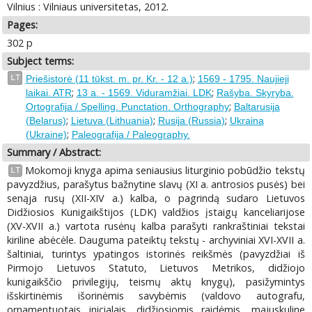
Vilnius : Vilniaus universitetas, 2012.
Pages:
302 p
Subject terms:
;
LT
Priešistorė (11 tūkst. m. pr. Kr. - 12 a.)
1569 - 1795. Naujieji
;
;
laikai. ATR
13 a. - 1569. Viduramžiai. LDK
Rašyba. Skyryba.
;
Ortografija / Spelling. Punctation. Orthography
Baltarusija
;
;
;
(Belarus)
Lietuva (Lithuania)
Rusija (Russia)
Ukraina
;
(Ukraine)
Paleografija / Paleography.
Summary / Abstract:
Mokomoji knyga apima seniausius liturginio pobūdžio tekstų
LT
pavyzdžius, parašytus bažnytine slavų (XI a. antrosios pusės) bei
senąja rusų (XII-XIV a.) kalba, o pagrindą sudaro Lietuvos
Didžiosios Kunigaikštijos (LDK) valdžios įstaigų kanceliarijose
(XV-XVII a.) vartota rusėnų kalba parašyti rankraštiniai tekstai
kiriline abėcėle. Dauguma pateiktų tekstų - archyviniai XVI-XVII a.
šaltiniai, turintys ypatingos istorinės reikšmės (pavyzdžiai iš
Pirmojo Lietuvos Statuto, Lietuvos Metrikos, didžiojo
kunigaikščio privilegijų, teismų aktų knygų), pasižymintys
išskirtinėmis išorinėmis savybėmis (valdovo autografu,
ornamentuotais inicialais, didžiosiomis raidėmis, majuskuline