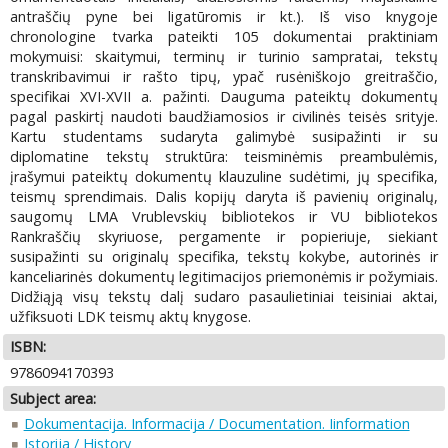
antraščių pyne bei ligatūromis ir kt.). Iš viso knygoje
chronologine tvarka pateikti 105 dokumentai praktiniam
mokymuisi: skaitymui, terminų ir turinio sampratai, tekstų
transkribavimui ir rašto tipų, ypač rusėniškojo greitraščio,
specifikai XVI-XVII a. pažinti. Dauguma pateiktų dokumentų
pagal paskirtį naudoti baudžiamosios ir civilinės teisės srityje.
Kartu studentams sudaryta galimybė susipažinti ir su
diplomatine tekstų struktūra: teisminėmis preambulėmis,
įrašymui pateiktų dokumentų klauzuline sudėtimi, jų specifika,
teismų sprendimais. Dalis kopijų daryta iš pavienių originalų,
saugomų LMA Vrublevskių bibliotekos ir VU bibliotekos
Rankraščių skyriuose, pergamente ir popieriuje, siekiant
susipažinti su originalų specifika, tekstų kokybe, autorinės ir
kanceliarinės dokumentų legitimacijos priemonėmis ir požymiais.
Didžiąją visų tekstų dalį sudaro pasaulietiniai teisiniai aktai,
užfiksuoti LDK teismų aktų knygose.
ISBN:
9786094170393
Subject area:
Dokumentacija. Informacija / Documentation. Iinformation
Istorija / History