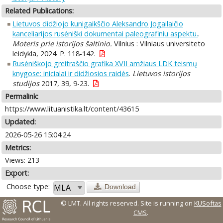
Related Publications:
Lietuvos didžiojo kunigaikščio Aleksandro Jogailaičio
kanceliarijos rusėniški dokumentai paleografiniu aspektu.
.
Moteris prie istorijos šaltinio.
Vilnius : Vilniaus universiteto
leidykla, 2024. P. 118-142.
Rusėniškojo greitraščio grafika XVII amžiaus LDK teismų
knygose: inicialai ir didžiosios raidės
.
Lietuvos istorijos
studijos
2017, 39, 9-23.
Permalink:
https://www.lituanistika.lt/content/43615
Updated:
2026-05-26 15:04:24
Metrics:
Views: 213
Export:
Choose type:
Download
© LMT. All rights reserved.
Site is running on
KUSoftas
CMS
.