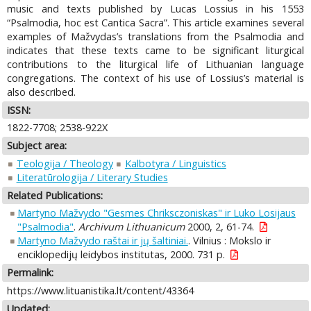
music and texts published by Lucas Lossius in his 1553
“Psalmodia, hoc est Cantica Sacra”. This article examines several
examples of Mažvydas’s translations from the Psalmodia and
indicates that these texts came to be significant liturgical
contributions to the liturgical life of Lithuanian language
congregations. The context of his use of Lossius’s material is
also described.
ISSN:
1822-7708; 2538-922X
Subject area:
Teologija / Theology
Kalbotyra / Linguistics
Literatūrologija / Literary Studies
Related Publications:
Martyno Mažvydo "Gesmes Chriksczoniskas" ir Luko Losijaus
"Psalmodia"
.
Archivum Lithuanicum
2000, 2, 61-74.
Martyno Mažvydo raštai ir jų šaltiniai.
. Vilnius : Mokslo ir
enciklopedijų leidybos institutas, 2000. 731 p.
Permalink:
https://www.lituanistika.lt/content/43364
Updated: