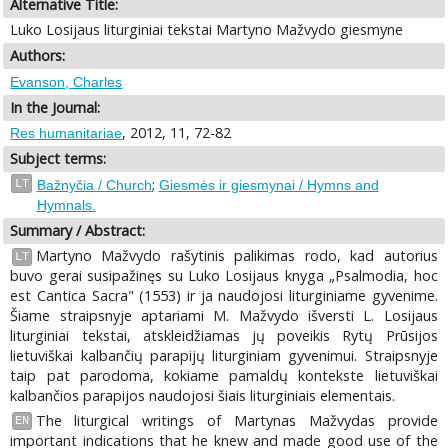
Alternative Title:
Luko Losijaus liturginiai tekstai Martyno Mažvydo giesmyne
Authors:
Evanson, Charles
In the Journal:
, 2012, 11, 72-82
Res humanitariae
Subject terms:
;
LT
Bažnyčia / Church
Giesmės ir giesmynai / Hymns and
Hymnals.
Summary / Abstract:
Martyno Mažvydo rašytinis palikimas rodo, kad autorius
LT
buvo gerai susipažinęs su Luko Losijaus knyga „Psalmodia, hoc
est Cantica Sacra" (1553) ir ja naudojosi liturginiame gyvenime.
Šiame straipsnyje aptariami M. Mažvydo išversti L. Losijaus
liturginiai tekstai, atskleidžiamas jų poveikis Rytų Prūsijos
lietuviškai kalbančių parapijų liturginiam gyvenimui. Straipsnyje
taip pat parodoma, kokiame pamaldų kontekste lietuviškai
kalbančios parapijos naudojosi šiais liturginiais elementais.
The liturgical writings of Martynas Mažvydas provide
EN
important indications that he knew and made good use of the