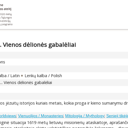
 Vienos dėlionės gabalėliai
ons
lba / Latin
Lenkų kalba / Polish
. Vienos dėlionės gabalėliai
ijos jėzuitų istorijos kuriais metais, kokia proga ir kieno sumanymu d
;
;
;
orldviews
Vienuolijos / Monasteries
Mitologija / Mythology
Senieji tikėj
ginė situacija 1619 metų lietuvių misionierių ataskaitoje, aprašančio