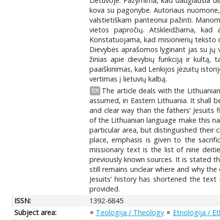
Lietuvoje. Pažymima, kad daugiausia dėm
kova su pagonybe. Autoriaus nuomone, in
valstietiškam panteonui pažinti. Manoma
vietos papročių. Atskleidžiama, kad 
Konstatuojama, kad misionierių teksto di
Dievybės aprašomos lyginant jas su jų v
žinias apie dievybių funkciją ir kultą,
paaiškinimas, kad Lenkijos jėzuitų istor
vertimas į lietuvių kalbą.
The article deals with the Lithuanian 
EN
assumed, in Eastern Lithuania. It shall
and clear way than the fathers’ Jesuits 
of the Lithuanian language make this nar
particular area, but distinguished their
place, emphasis is given to the sacrif
missionary text is the list of nine dei
previously known sources. It is stated t
still remains unclear where and why the 
Jesuits’ history has shortened the text
provided.
ISSN:
1392-6845
Subject area:
Teologija / Theology
Etnologija / E