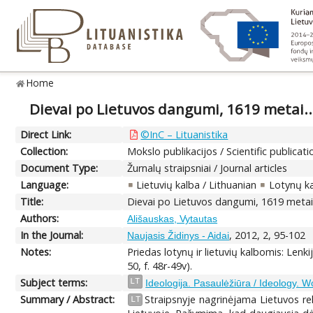
Home
Dievai po Lietuvos dangumi, 1619 metai...
Direct Link:
©InC – Lituanistika
Collection:
Mokslo publikacijos / Scientific publicati
Document Type:
Žurnalų straipsniai / Journal articles
Language:
Lietuvių kalba / Lithuanian
Lotynų ka
Title:
Dievai po Lietuvos dangumi, 1619 metai..
Authors:
Ališauskas, Vytautas
In the Journal:
, 2012, 2, 95-102
Naujasis Židinys - Aidai
Notes:
Priedas lotynų ir lietuvių kalbomis: Lenk
50, f. 48r-49v).
Subject terms:
LT
Ideologija. Pasaulėžiūra / Ideology. W
Summary / Abstract:
Straipsnyje nagrinėjama Lietuvos reli
LT