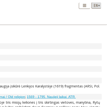
raugija įsikūrė Lenkijos Karalystėje (1619) fragmentas (ARSI, Pol.
;
imai / Old religion
1569 - 1795. Naujieji laikai. ATR.
je tris misijų keliones į tris skirtingas vietoves, manytina, Rytų