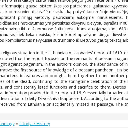
esio ataskaitoje skirta valstietiškos pagonybės liekanoms - dievai i
formacijos gausa, sistemiškas jos pateikimas, galiausiai -gyvosios l
, kad misonieriai surašė ne viską, ką patyrė konkrečioje vietovėje, 
aprašant pirmąją vietovę, pabrėžiami aukojimai mirusiesiems, 
džiausias netikėtumas yra pateiktas devynių dievybių sąrašas ir nuo
aizdavimu iki tol žinomuose šaltiniuose. Konstatuojama, kad 1619 m.
 tačiau vis tiek lieka neaišku, kur ir kodėl aprašyme dingo dievyb
ijos kompiliatorius nevykusiai sutrumpino iš Lietuvos gautą tekstą a
religious situation in the Lithuanian missionaries’ report of 1619, de
 be noted that the report focuses on the remnants of peasant pagan
fight against paganism. In the author’s opinion, the abundance of inf
rative the first source of knowledge of a peasant pantheon. It is bel
 characteristic features and brought them together to one another pla
ices of the dead, continuing to the springtime celebration of the
ties, and consistently listed functions and sacrifice to them. Deiti
hat information provided in the report of 1619 essentially broadens t
description of deity Dirvokšnis disappeared. According to the author,
 received from Lithuania or accidentally missed its passage. The t
thnology
Istorija / History