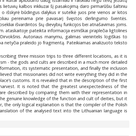
r kultai apibūdinti daug išsamiau ir raiškiau negu tėvų jėzuitų
ietuvių kalbos inkliuzai šį pasakojimą daro pirmarūšiu šaltiniu
o išskyrė būdingus dalykus ir sutelkė juos prie vienos ar kitos
toliau pereinama prie pavasarį švęstos derlingumo šventės.
sekliai išvardintos šių dievybių funkcijos bei atnašavimas joms.
 ataskaitoje pateikta informacija esmiškai praplečia ligtolines
ė Dirvokšnis. Autoriaus manymu, galimas vienintelis logiškas to
rba netyčia praleido jo fragmentą. Pateikiamas analizuoto teksto
scribing three mission trips to three different locations, as it is
ism - the gods and cults are described in a much more detailed
ormation, its systematic presentation, and finally the inclusion
ieved that missionaries did not write everything they did in the
ce’s customs. It is revealed that in the description of the first
 harvest. It is noted that the greatest unexpectedness of the
es are described by comparing them with their representation in
he genuine knowledge of the function and cult of deities, but it
 the only logical explanation is that the compiler of the Polish
ranslation of the analysed text into the Lithuanian language is