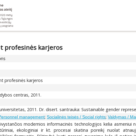
t profesinės karjeros
ons
nt profesinės karjeros
idybos centras, 2011.
 universitetas, 2011. Dr. disert. santrauka: Sustainable gender repres
;
;
 Personnel management
Socialinės teisės / Social rights
Valdymas / M
ivystančios modernios informacinės technologijos kelia asmeniui nauju
ultūriniai, ekologiniai ir kt. procesai skatina poreikį nuolat atn