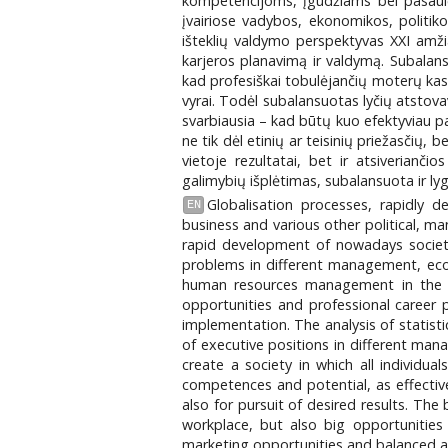
kompetencijoms, įgūdžiams bei pasaulėž
įvairiose vadybos, ekonomikos, politik
išteklių valdymo perspektyvas XXI amžia
karjeros planavimą ir valdymą. Subalans
kad profesiškai tobulėjančių moterų kas
vyrai. Todėl subalansuotas lyčių atstovav
svarbiausia – kad būtų kuo efektyviau 
ne tik dėl etinių ar teisinių priežasčių,
vietoje rezultatai, bet ir atsiverianči
galimybių išplėtimas, subalansuota ir lygi
Globalisation processes, rapidly 
EN
business and various other political, ma
rapid development of nowadays society 
problems in different management, econom
human resources management in the X
opportunities and professional career 
implementation. The analysis of statisti
of executive positions in different mana
create a society in which all individu
competences and potential, as effective
also for pursuit of desired results. Th
workplace, but also big opportunities
marketing opportunities and balanced a