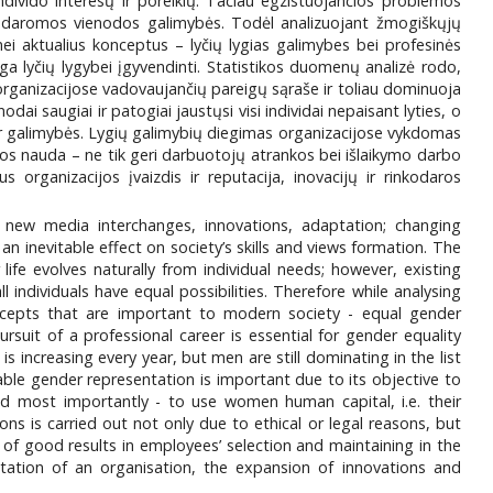
divido interesų ir poreikių. Tačiau egzistuojančios problemos
 sudaromos vienodos galimybės. Todėl analizuojant žmogiškųjų
ei aktualius konceptus – lyčių lygias galimybes bei profesinės
ga lyčių lygybei įgyvendinti. Statistikos duomenų analizė rodo,
organizacijose vadovaujančių pareigų sąraše ir toliau dominuoja
ai saugiai ir patogiai jaustųsi visi individai nepaisant lyties, o
ir galimybės. Lygių galimybių diegimas organizacijose vykdomas
itikos nauda – ne tik geri darbuotojų atrankos bei išlaikymo darbo
s organizacijos įvaizdis ir reputacija, inovacijų ir rinkodaros
 new media interchanges, innovations, adaptation; changing
n inevitable effect on society’s skills and views formation. The
ife evolves naturally from individual needs; however, existing
 individuals have equal possibilities. Therefore while analysing
cepts that are important to modern society - equal gender
uit of a professional career is essential for gender equality
 increasing every year, but men are still dominating in the list
nable gender representation is important due to its objective to
and most importantly - to use women human capital, i.e. their
ns is carried out not only due to ethical or legal reasons, but
 of good results in employees’ selection and maintaining in the
utation of an organisation, the expansion of innovations and