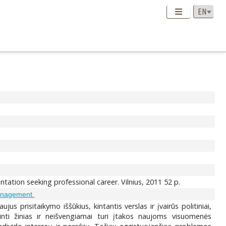
entation seeking professional career. Vilnius, 2011 52 p.
anagement.
s prisitaikymo iššūkius, kintantis verslas ir įvairūs politiniai,
aujinti žinias ir neišvengiamai turi įtakos naujoms visuomenės