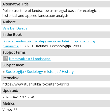
Alternative Title:
Polar structure of landscape as integral basis for ecological,
historical and applied landscape analysis
Authors:
Veteikis, Darijus
In the Book:
Subalansuotos plėtros idėjų raiška architektūroje ir teritorijų
. P. 23-31.. Kaunas: Technologija, 2009
planavime
Subject terms:
LT
Kraštovaizdis / Landscape.
Subject area:
Sociologija / Sociology
Istorija / History
Permalink:
https://www.lituanistika.lt/content/43113
Updated:
2026-04-17 07:53:49
Metrics:
Views: 33