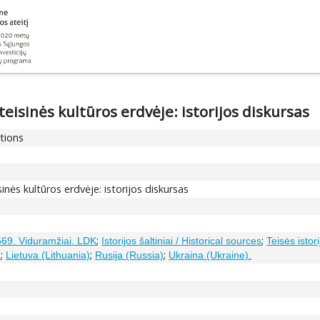
eisinės kultūros erdvėje: istorijos diskursas
ations
inės kultūros erdvėje: istorijos diskursas
;
;
569. Viduramžiai. LDK
Istorijos šaltiniai / Historical sources
Teisės istori
;
;
;
)
Lietuva (Lithuania)
Rusija (Russia)
Ukraina (Ukraine).