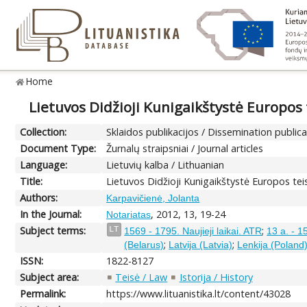
Home
Lietuvos Didžioji Kunigaikštystė Europos t
Collection:
Sklaidos publikacijos / Dissemination public
Document Type:
Žurnalų straipsniai / Journal articles
Language:
Lietuvių kalba / Lithuanian
Title:
Lietuvos Didžioji Kunigaikštystė Europos teis
Authors:
Karpavičienė, Jolanta
In the Journal:
, 2012, 13, 19-24
Notariatas
Subject terms:
;
LT
1569 - 1795. Naujieji laikai. ATR
13 a. - 1
;
;
(Belarus)
Latvija (Latvia)
Lenkija (Poland
ISSN:
1822-8127
Subject area:
Teisė / Law
Istorija / History
Permalink:
https://www.lituanistika.lt/content/43028