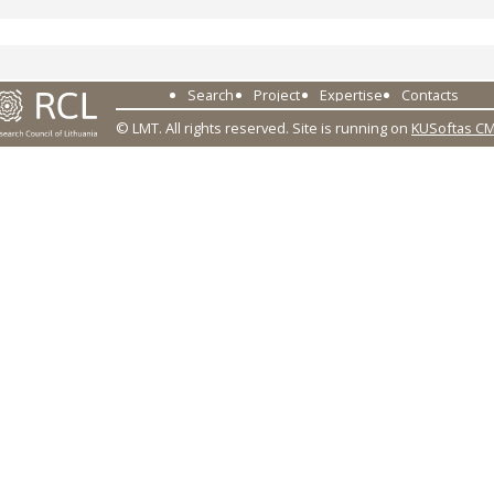
Search
Project
Expertise
Contacts
© LMT. All rights reserved.
Site is running on
KUSoftas C