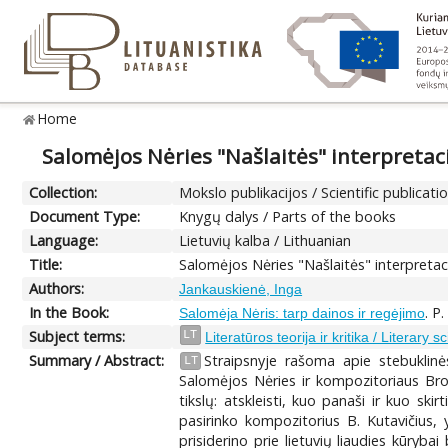
Home
Salomėjos Nėries "Našlaitės" interpretac
Collection:
Mokslo publikacijos / Scientific publicati
Document Type:
Knygų dalys / Parts of the books
Language:
Lietuvių kalba / Lithuanian
Title:
Salomėjos Nėries "Našlaitės" interpretac
Authors:
Jankauskienė, Inga
In the Book:
. P
Salomėja Nėris: tarp dainos ir regėjimo
Subject terms:
LT
Literatūros teorija ir kritika / Literary 
Summary / Abstract:
Straipsnyje rašoma apie stebuklinė
LT
Salomėjos Nėries ir kompozitoriaus Bron
tikslų: atskleisti, kuo panaši ir kuo sk
pasirinko kompozitorius B. Kutavičius, 
prisiderino prie lietuvių liaudies kūryba