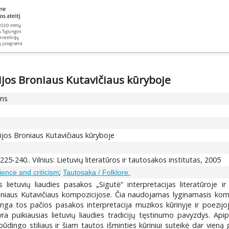
ijos Broniaus Kutavičiaus kūryboje
ons
ijos Broniaus Kutavičiaus kūryboje
. 225-240.. Vilnius: Lietuvių literatūros ir tautosakos institutas, 2005
;
science and criticism
Tautosaka / Folklore.
s lietuvių liaudies pasakos „Sigutė“ interpretacijas literatūroj
iaus Kutavičiaus kompozicijose. Čia naudojamas lyginamasis kompar
irtinga tos pačios pasakos interpretacija muzikos kūrinyje ir poezij
yra puikiausias lietuvių liaudies tradicijų tęstinumo pavyzdys. Api
i būdingo stiliaus ir šiam tautos išminties kūriniui suteikė dar vien