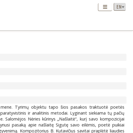
e ir mene. Tyrimų objektu tapo šios pasakos traktuotė poetės
atyvistinis ir analitinis metodai. Lyginant siekiama tų pačių
oje. Salomėjos Nėries kūrinys „Našlaitė“, kurį savo kompozicijai
pynusi pasaką apie našlaitę Sigutę savo eilėmis, poetė puikiai
ą gyvenimą. Kompozitorius B. Kutavičius savitai praplėtė liaudies