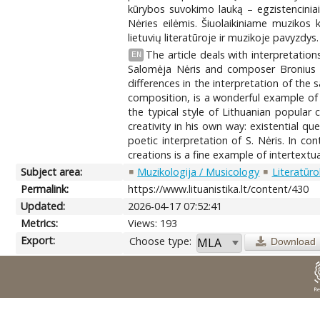
kūrybos suvokimo lauką – egzistenciniai 
Nėries eilėmis. Šiuolaikiniame muzikos k
lietuvių literatūroje ir muzikoje pavyzdys.
The article deals with interpretation
EN
Salomėja Nėris and composer Bronius K
differences in the interpretation of the
composition, is a wonderful example of 
the typical style of Lithuanian popular
creativity in his own way: existential q
poetic interpretation of S. Nėris. In co
creations is a fine example of intertextua
Subject area:
Muzikologija / Musicology
Literatūro
Permalink:
https://www.lituanistika.lt/content/430
Updated:
2026-04-17 07:52:41
Metrics:
Views: 193
Export:
Choose type:
Download