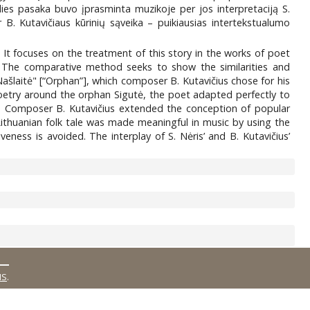
udies pasaka buvo įprasminta muzikoje per jos interpretaciją S.
r B. Kutavičiaus kūrinių sąveika – puikiausias intertekstualumo
”. It focuses on the treatment of this story in the works of poet
 The comparative method seeks to show the similarities and
Našlaitė" [“Orphan”], which composer B. Kutavičius chose for his
poetry around the orphan Sigutė, the poet adapted perfectly to
dom. Composer B. Kutavičius extended the conception of popular
 Lithuanian folk tale was made meaningful in music by using the
veness is avoided. The interplay of S. Nėris’ and B. Kutavičius’
MS
.