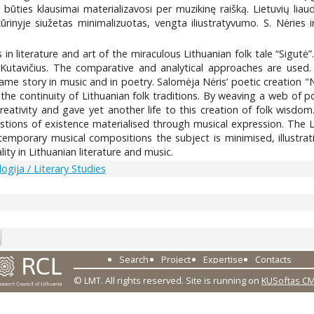
būties klausimai materializavosi per muzikinę raišką. Lietuvių lia
ūrinyje siužetas minimalizuotas, vengta iliustratyvumo. S. Nėries i
s in literature and art of the miraculous Lithuanian folk tale “Sigutė
utavičius. The comparative and analytical approaches are used.
 same story in music and in poetry. Salomėja Nėris’ poetic creation "
the continuity of Lithuanian folk traditions. By weaving a web of 
 creativity and gave yet another life to this creation of folk wis
uestions of existence materialised through musical expression. The
ntemporary musical compositions the subject is minimised, illustrati
lity in Lithuanian literature and music.
logija / Literary Studies
Search
Project
Expertise
Contacts
© LMT. All rights reserved.
Site is running on
KUSoftas C