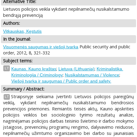
Alternative Title:
Lietuvos policijos veikla vykdant nepilnamečių nusikalstamumo
bendrąją prevenciją
Authors:
Vitkauskas, Kęstutis
In the Journal:
Public security and public
Visuomenės saugumas ir viešoji tvarka
order, 2012, 8, 321-332
Subject terms:
;
;
LT
Kaunas. Kauno kraštas
Lietuva (Lithuania)
Kriminalistika.
;
;
Kriminologija / Criminology
Nusikalstamumas / Violence
Viešoji tvarka ir saugumas / Public order and safety.
Summary / Abstract:
Straipsnyje siekiama įvertinti Lietuvos policijos pareigūnų
LT
veiklą, vykdant nepilnamečių nusikalstamumo bendrosios
prevencijos priemones. Remiantis teisės aktų, Kauno apskrities
policijos veiklos bei sociologinio tyrimo rezultatų analize,
nagrinėjamas policijos darbas teisinio švietimo ir darbo mokymo
įstaigose, prevencinių programų rengimo, dalyvavimo reiduose,
nepilnamečių užimtumo organizavimo bei darbo su jaunaisiais