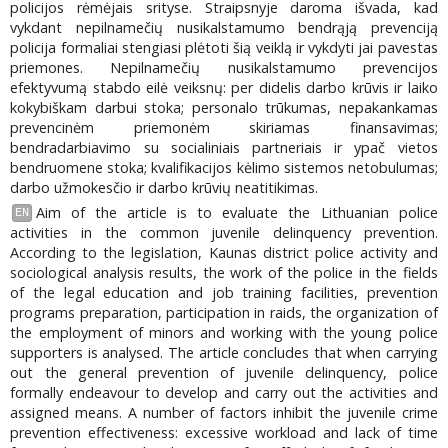
policijos rėmėjais srityse. Straipsnyje daroma išvada, kad
vykdant nepilnamečių nusikalstamumo bendrąją prevenciją
policija formaliai stengiasi plėtoti šią veiklą ir vykdyti jai pavestas
priemones. Nepilnamečių nusikalstamumo prevencijos
efektyvumą stabdo eilė veiksnų: per didelis darbo krūvis ir laiko
kokybiškam darbui stoka; personalo trūkumas, nepakankamas
prevencinėm priemonėm skiriamas finansavimas;
bendradarbiavimo su socialiniais partneriais ir ypač vietos
bendruomene stoka; kvalifikacijos kėlimo sistemos netobulumas;
darbo užmokesčio ir darbo krūvių neatitikimas.
Aim of the article is to evaluate the Lithuanian police
EN
activities in the common juvenile delinquency prevention.
According to the legislation, Kaunas district police activity and
sociological analysis results, the work of the police in the fields
of the legal education and job training facilities, prevention
programs preparation, participation in raids, the organization of
the employment of minors and working with the young police
supporters is analysed. The article concludes that when carrying
out the general prevention of juvenile delinquency, police
formally endeavour to develop and carry out the activities and
assigned means. A number of factors inhibit the juvenile crime
prevention effectiveness: excessive workload and lack of time