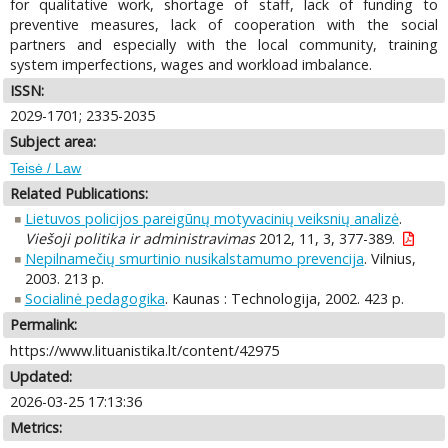
for qualitative work, shortage of staff, lack of funding to
preventive measures, lack of cooperation with the social
partners and especially with the local community, training
system imperfections, wages and workload imbalance.
ISSN:
2029-1701; 2335-2035
Subject area:
Teisė / Law
Related Publications:
Lietuvos policijos pareigūnų motyvacinių veiksnių analizė
.
Viešoji politika ir administravimas
2012, 11, 3, 377-389.
Nepilnamečių smurtinio nusikalstamumo prevencija
. Vilnius,
2003. 213 p.
Socialinė pedagogika
. Kaunas : Technologija, 2002. 423 p.
Permalink:
https://www.lituanistika.lt/content/42975
Updated:
2026-03-25 17:13:36
Metrics: