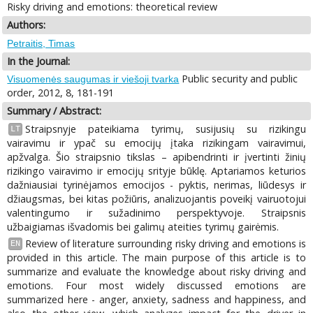
Risky driving and emotions: theoretical review
Authors:
Petraitis, Timas
In the Journal:
Public security and public
Visuomenės saugumas ir viešoji tvarka
order, 2012, 8, 181-191
Summary / Abstract:
Straipsnyje pateikiama tyrimų, susijusių su rizikingu
LT
vairavimu ir ypač su emocijų įtaka rizikingam vairavimui,
apžvalga. Šio straipsnio tikslas – apibendrinti ir įvertinti žinių
rizikingo vairavimo ir emocijų srityje būklę. Aptariamos keturios
dažniausiai tyrinėjamos emocijos - pyktis, nerimas, liūdesys ir
džiaugsmas, bei kitas požiūris, analizuojantis poveikį vairuotojui
valentingumo ir sužadinimo perspektyvoje. Straipsnis
užbaigiamas išvadomis bei galimų ateities tyrimų gairėmis.
Review of literature surrounding risky driving and emotions is
EN
provided in this article. The main purpose of this article is to
summarize and evaluate the knowledge about risky driving and
emotions. Four most widely discussed emotions are
summarized here - anger, anxiety, sadness and happiness, and