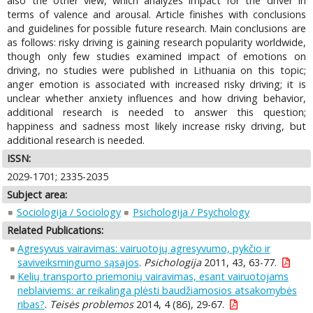
also the other view, which analyzes impact for the driver in
terms of valence and arousal. Article finishes with conclusions
and guidelines for possible future research. Main conclusions are
as follows: risky driving is gaining research popularity worldwide,
though only few studies examined impact of emotions on
driving, no studies were published in Lithuania on this topic;
anger emotion is associated with increased risky driving; it is
unclear whether anxiety influences and how driving behavior,
additional research is needed to answer this question;
happiness and sadness most likely increase risky driving, but
additional research is needed.
ISSN:
2029-1701; 2335-2035
Subject area:
Sociologija / Sociology
Psichologija / Psychology
Related Publications:
Agresyvus vairavimas: vairuotojų agresyvumo, pykčio ir
saviveiksmingumo sąsajos
.
Psichologija
2011, 43, 63-77.
Kelių transporto priemonių vairavimas, esant vairuotojams
neblaiviems: ar reikalinga plėsti baudžiamosios atsakomybės
ribas?
.
Teisės problemos
2014, 4 (86), 29-67.