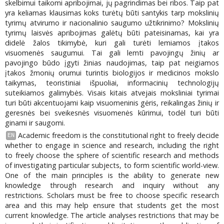
skelbimui taikomi apribojimai, jų pagrindimas bei ribos. Taip pat
yra keliamas klausimas koks turėtų būti santykis tarp mokslinių
tyrimų atvirumo ir nacionalinio saugumo užtikrinimo? Mokslinių
tyrimų laisvės apribojimas galėtų būti pateisinamas, kai yra
didelė žalos tikimybė, kuri gali turėti lemiamos įtakos
visuomenės saugumui. Tai gali lemti pavojingų žinių ar
pavojingo būdo įgyti žinias naudojimas, taip pat neigiamos
įtakos žmonių orumui turintis biologijos ir medicinos mokslo
taikymas, teoristiniai išpuoliai, informacinių technologijų
suteikiamos galimybės. Visais kitais atvejais moksliniai tyrimai
turi būti akcentuojami kaip visuomeninis gėris, reikalingas žinių ir
geresnės bei sveikesnės visuomenės kūrimui, todėl turi būti
ginami ir saugomi.
Academic freedom is the constitutional right to freely decide
EN
whether to engage in science and research, including the right
to freely choose the sphere of scientific research and methods
of investigating particular subjects, to form scientific world-view.
One of the main principles is the ability to generate new
knowledge through research and inquiry without any
restrictions. Scholars must be free to choose specific research
area and this may help ensure that students get the most
current knowledge. The article analyses restrictions that may be