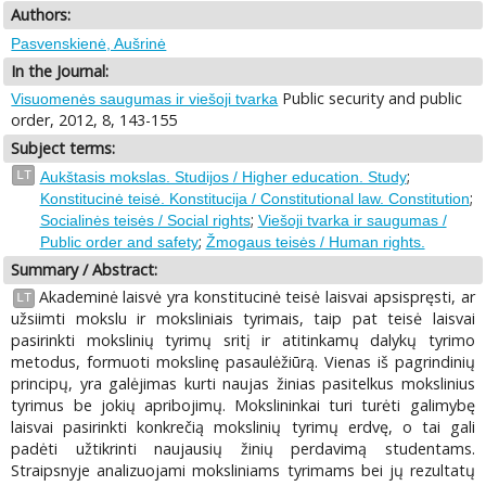
Authors:
Pasvenskienė, Aušrinė
In the Journal:
Public security and public
Visuomenės saugumas ir viešoji tvarka
order, 2012, 8, 143-155
Subject terms:
;
LT
Aukštasis mokslas. Studijos / Higher education. Study
;
Konstitucinė teisė. Konstitucija / Constitutional law. Constitution
;
Socialinės teisės / Social rights
Viešoji tvarka ir saugumas /
;
Public order and safety
Žmogaus teisės / Human rights.
Summary / Abstract:
Akademinė laisvė yra konstitucinė teisė laisvai apsispręsti, ar
LT
užsiimti mokslu ir moksliniais tyrimais, taip pat teisė laisvai
pasirinkti mokslinių tyrimų sritį ir atitinkamų dalykų tyrimo
metodus, formuoti mokslinę pasaulėžiūrą. Vienas iš pagrindinių
principų, yra galėjimas kurti naujas žinias pasitelkus mokslinius
tyrimus be jokių apribojimų. Mokslininkai turi turėti galimybę
laisvai pasirinkti konkrečią mokslinių tyrimų erdvę, o tai gali
padėti užtikrinti naujausių žinių perdavimą studentams.
Straipsnyje analizuojami moksliniams tyrimams bei jų rezultatų