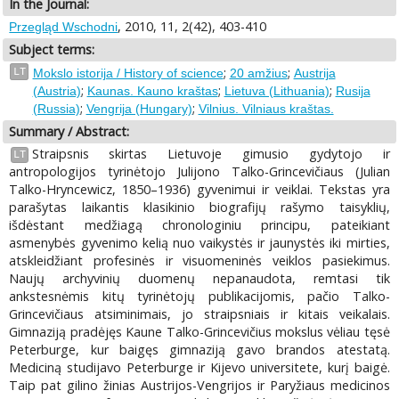
In the Journal:
, 2010, 11, 2(42), 403-410
Przegląd Wschodni
Subject terms:
;
;
LT
Mokslo istorija / History of science
20 amžius
Austrija
;
;
;
(Austria)
Kaunas. Kauno kraštas
Lietuva (Lithuania)
Rusija
;
;
(Russia)
Vengrija (Hungary)
Vilnius. Vilniaus kraštas.
Summary / Abstract:
Straipsnis skirtas Lietuvoje gimusio gydytojo ir
LT
antropologijos tyrinėtojo Julijono Talko-Grincevičiaus (Julian
Talko-Hryncewicz, 1850–1936) gyvenimui ir veiklai. Tekstas yra
parašytas laikantis klasikinio biografijų rašymo taisyklių,
išdėstant medžiagą chronologiniu principu, pateikiant
asmenybės gyvenimo kelią nuo vaikystės ir jaunystės iki mirties,
atskleidžiant profesinės ir visuomeninės veiklos pasiekimus.
Naujų archyvinių duomenų nepanaudota, remtasi tik
ankstesnėmis kitų tyrinėtojų publikacijomis, pačio Talko-
Grincevičiaus atsiminimais, jo straipsniais ir kitais veikalais.
Gimnaziją pradėjęs Kaune Talko-Grincevičius mokslus vėliau tęsė
Peterburge, kur baigęs gimnaziją gavo brandos atestatą.
Mediciną studijavo Peterburge ir Kijevo universitete, kurį baigė.
Taip pat gilino žinias Austrijos-Vengrijos ir Paryžiaus medicinos