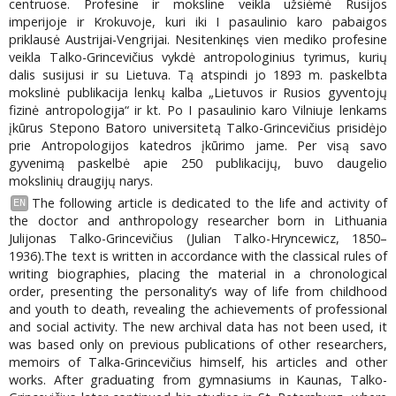
centruose. Profesine ir moksline veikla užsiėmė Rusijos
imperijoje ir Krokuvoje, kuri iki I pasaulinio karo pabaigos
priklausė Austrijai-Vengrijai. Nesitenkinęs vien mediko profesine
veikla Talko-Grincevičius vykdė antropologinius tyrimus, kurių
dalis susijusi ir su Lietuva. Tą atspindi jo 1893 m. paskelbta
mokslinė publikacija lenkų kalba „Lietuvos ir Rusios gyventojų
fizinė antropologija“ ir kt. Po I pasaulinio karo Vilniuje lenkams
įkūrus Stepono Batoro universitetą Talko-Grincevičius prisidėjo
prie Antropologijos katedros įkūrimo jame. Per visą savo
gyvenimą paskelbė apie 250 publikacijų, buvo daugelio
mokslinių draugijų narys.
The following article is dedicated to the life and activity of
EN
the doctor and anthropology researcher born in Lithuania
Julijonas Talko-Grincevičius (Julian Talko-Hryncewicz, 1850–
1936).The text is written in accordance with the classical rules of
writing biographies, placing the material in a chronological
order, presenting the personality’s way of life from childhood
and youth to death, revealing the achievements of professional
and social activity. The new archival data has not been used, it
was based only on previous publications of other researchers,
memoirs of Talka-Grincevičius himself, his articles and other
works. After graduating from gymnasiums in Kaunas, Talko-