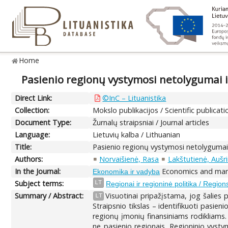
Home
Pasienio regionų vystymosi netolygumai i
Direct Link:
©InC – Lituanistika
Collection:
Mokslo publikacijos / Scientific publicati
Document Type:
Žurnalų straipsniai / Journal articles
Language:
Lietuvių kalba / Lithuanian
Title:
Pasienio regionų vystymosi netolygumai 
Authors:
Norvaišienė, Rasa
Lakštutienė, Aušr
In the Journal:
Economics and mana
Ekonomika ir vadyba
Subject terms:
LT
Regionai ir regioninė politika / Region
Summary / Abstract:
Visuotinai pripažįstama, jog šalies 
LT
Straipsnio tikslas – identifikuoti pasie
regionų įmonių finansiniams rodikliams.
ne pasienio regionais. Regioninio vyst