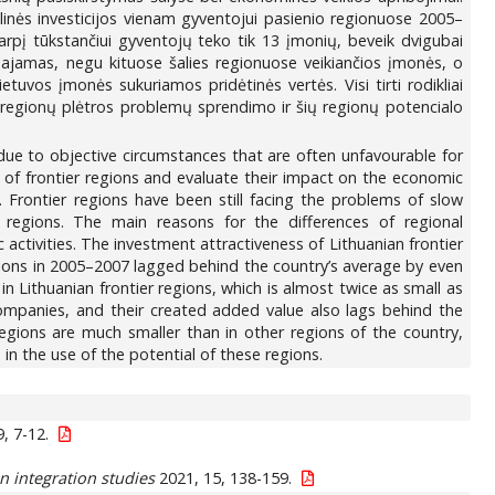
alinės investicijos vienam gyventojui pasienio regionuose 2005–
tarpį tūkstančiui gyventojų teko tik 13 įmonių, beveik dvigubai
pajamas, negu kituose šalies regionuose veikiančios įmonės, o
tuvos įmonės sukuriamos pridėtinės vertės. Visi tirti rodikliai
o regionų plėtros problemų sprendimo ir šių regionų potencialo
ns due to objective circumstances that are often unfavourable for
t of frontier regions and evaluate their impact on the economic
s. Frontier regions have been still facing the problems of slow
regions. The main reasons for the differences of regional
activities. The investment attractiveness of Lithuanian frontier
egions in 2005–2007 lagged behind the country’s average by even
 Lithuanian frontier regions, which is almost twice as small as
companies, and their created added value also lags behind the
egions are much smaller than in other regions of the country,
in the use of the potential of these regions.
, 7-12.
 integration studies
2021, 15, 138-159.