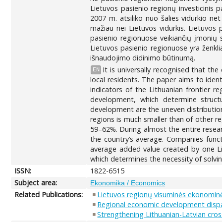
Lietuvos pasienio regionų investicinis 
2007 m. atsiliko nuo šalies vidurkio ne
mažiau nei Lietuvos vidurkis. Lietuvos
pasienio regionuose veikiančių įmonių s
Lietuvos pasienio regionuose yra ženkli
išnaudojimo didinimo būtinumą.
It is universally recognised that th
EN
local residents. The paper aims to iden
indicators of the Lithuanian frontier r
development, which determine structu
development are the uneven distribution 
regions is much smaller than of other r
59–62%. During almost the entire resear
the country’s average. Companies funct
average added value created by one Lit
which determines the necessity of solvin
ISSN:
1822-6515
Subject area:
Ekonomika / Economics
Related Publications:
Lietuvos regionų visuminės ekonomin
Regional economic development dispari
Strengthening Lithuanian-Latvian cros