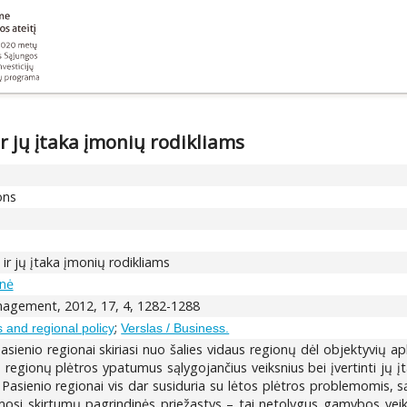
r jų įtaka įmonių rodikliams
ons
ir jų įtaka įmonių rodikliams
inė
gement, 2012, 17, 4, 1282-1288
;
s and regional policy
Verslas / Business.
pasienio regionai skiriasi nuo šalies vidaus regionų dėl objektyvių a
nio regionų plėtros ypatumus sąlygojančius veiksnius bei įvertinti jų
 Pasienio regionai vis dar susiduria su lėtos plėtros problemomis, 
ymosi skirtumų pagrindinės priežastys – tai netolygus gamybos veik