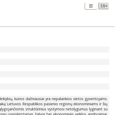
plinkybių, kurios dažniausiai yra nepalankios vietos gyventojams.
 įtaką Lietuvos Respublikos pasienio regionų ekonominiams ir šių
sąlygojančiomis struktūrinius vystymosi netolygumus lyginant su
snių pasiskirstymas šalyse bei ekonominės veiklos apribojimai.