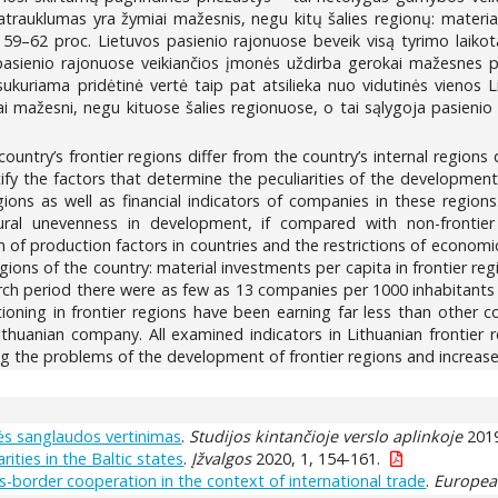
patrauklumas yra žymiai mažesnis, negu kitų šalies regionų: materi
t 59–62 proc. Lietuvos pasienio rajonuose beveik visą tyrimo laiko
 pasienio rajonuose veikiančios įmonės uždirba gerokai mažesnes 
ukuriama pridėtinė vertė taip pat atsilieka nuo vidutinės vienos Lie
ai mažesni, negu kituose šalies regionuose, o tai sąlygoja pasieni
e country’s frontier regions differ from the country’s internal regio
tify the factors that determine the peculiarities of the developmen
egions as well as financial indicators of companies in these region
ral unevenness in development, if compared with non-frontier 
of production factors in countries and the restrictions of economic 
egions of the country: material investments per capita in frontier r
ch period there were as few as 13 companies per 1000 inhabitants in
ioning in frontier regions have been earning far less than other 
huanian company. All examined indicators in Lithuanian frontier r
g the problems of the development of frontier regions and increase 
ės sanglaudos vertinimas
.
Studijos kintančioje verslo aplinkoje
2019
ties in the Baltic states
.
Įžvalgos
2020, 1, 154-161.
s-border cooperation in the context of international trade
.
European