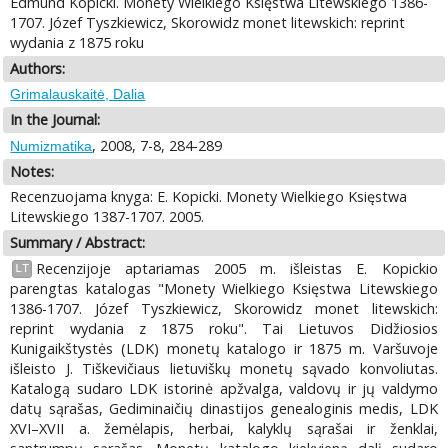
Edmund Kopicki. Monety Wielkiego Księstwa Litewskiego 1386-
1707. Józef Tyszkiewicz, Skorowidz monet litewskich: reprint
wydania z 1875 roku
Authors:
Grimalauskaitė, Dalia
In the Journal:
, 2008, 7-8, 284-289
Numizmatika
Notes:
Recenzuojama knyga: E. Kopicki. Monety Wielkiego Księstwa
Litewskiego 1387-1707. 2005.
Summary / Abstract:
Recenzijoje aptariamas 2005 m. išleistas E. Kopickio
LT
parengtas katalogas "Monety Wielkiego Księstwa Litewskiego
1386-1707. Józef Tyszkiewicz, Skorowidz monet litewskich:
reprint wydania z 1875 roku". Tai Lietuvos Didžiosios
Kunigaikštystės (LDK) monetų katalogo ir 1875 m. Varšuvoje
išleisto J. Tiškevičiaus lietuviškų monetų sąvado konvoliutas.
Katalogą sudaro LDK istorinė apžvalga, valdovų ir jų valdymo
datų sąrašas, Gediminaičių dinastijos genealoginis medis, LDK
XVI–XVII a. žemėlapis, herbai, kalyklų sąrašai ir ženklai,