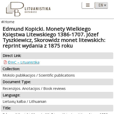
Home
Edmund Kopicki. Monety Wielkiego
Księstwa Litewskiego 1386-1707. Józef
Tyszkiewicz, Skorowidz monet litewskich:
reprint wydania z 1875 roku
Direct Link:
©InC – Lituanistika
Collection:
Mokslo publikacijos / Scientific publications
Document Type:
Recenzijos. Anotacijos / Book reviews
Language:
Lietuvių kalba / Lithuanian
Title: