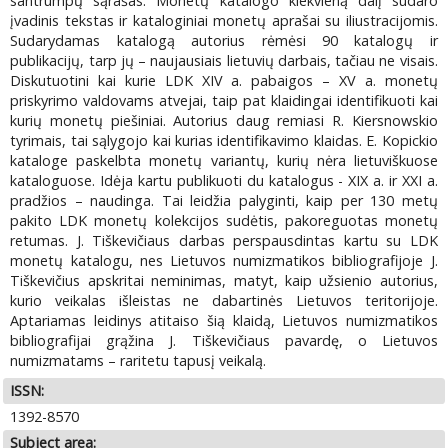
santrumpų sąrašas. Monetų katalogo kiekvieną dalį sudaro
įvadinis tekstas ir kataloginiai monetų aprašai su iliustracijomis.
Sudarydamas katalogą autorius rėmėsi 90 katalogų ir
publikacijų, tarp jų – naujausiais lietuvių darbais, tačiau ne visais.
Diskutuotini kai kurie LDK XIV a. pabaigos – XV a. monetų
priskyrimo valdovams atvejai, taip pat klaidingai identifikuoti kai
kurių monetų piešiniai. Autorius daug remiasi R. Kiersnowskio
tyrimais, tai sąlygojo kai kurias identifikavimo klaidas. E. Kopickio
kataloge paskelbta monetų variantų, kurių nėra lietuviškuose
kataloguose. Idėja kartu publikuoti du katalogus - XIX a. ir XXI a.
pradžios – naudinga. Tai leidžia palyginti, kaip per 130 metų
pakito LDK monetų kolekcijos sudėtis, pakoreguotas monetų
retumas. J. Tiškevičiaus darbas perspausdintas kartu su LDK
monetų katalogu, nes Lietuvos numizmatikos bibliografijoje J.
Tiškevičius apskritai neminimas, matyt, kaip užsienio autorius,
kurio veikalas išleistas ne dabartinės Lietuvos teritorijoje.
Aptariamas leidinys atitaiso šią klaidą, Lietuvos numizmatikos
bibliografijai grąžina J. Tiškevičiaus pavardę, o Lietuvos
numizmatams – raritetu tapusį veikalą.
ISSN:
1392-8570
Subject area: