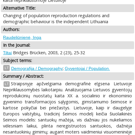
kaita nepriklausomoje Lietuvoje
Alternative Title:
Changing of population reproduction regulations and
demographic behaviour is the independent Lithuania
Authors:
Raudeliūnienė, Inga
In the Journal:
Bridges Brücken, 2003, 2 (23), 25-32
Tiltai
Subject terms:
;
LT
Demografija / Demography
Gyventojai / Population.
Summary / Abstract:
Straipsnyje apžvelgiama demografinė elgsena Lietuvoje
LT
Nepriklausomybės laikotarpiu. Analizuojama Lietuvos gyventojų
reprodukcinių nuostatų kaita XX a. socialinio ir ekonominio
gyvenimo transformacijos sąlygomis, gimstamumo šeimose ir
kartose pokyčiai bei priežastys. Lietuvoje, kaip ir daugelyje
Europos valstybių, tradicinį šeimos modelį keičia šiuolaikinės
šeimos modelis: santuokų mažėja, vis dažniau jos nukeliamos
vėlesniam laikui, plinta neregistruotos santuokos, dažnėja
nesantuokinių gimimų; augant moters vaidmeniui visuomeninėje