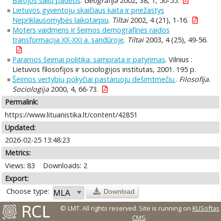
Baltijos šalių padėtis
.
Geografija
2002, 38, 1, 50-55.
Lietuvos gyventojų skaičiaus kaita ir priežastys
Nepriklausomybės laikotarpiu
.
Tiltai
2002, 4 (21), 1-16.
Moters vaidmens ir šeimos demografinės raidos
transformacija XX-XXI a. sandūroje
.
Tiltai
2003, 4 (25), 49-56.
Paramos šeimai politika: samprata ir patyrimas
. Vilnius :
Lietuvos filosofijos ir sociologijos institutas, 2001. 195 p.
Šeimos vertybių pokyčiai pastaruoju dešimtmečiu.
.
Filosofija.
Sociologija
2000, 4, 66-73.
Permalink:
https://www.lituanistika.lt/content/42851
Updated:
2026-02-25 13:48:23
Metrics:
Views: 83
Downloads: 2
Export:
Choose type:
Download
© LMT. All rights reserved.
Site is running on
KUSoftas
CMS
.