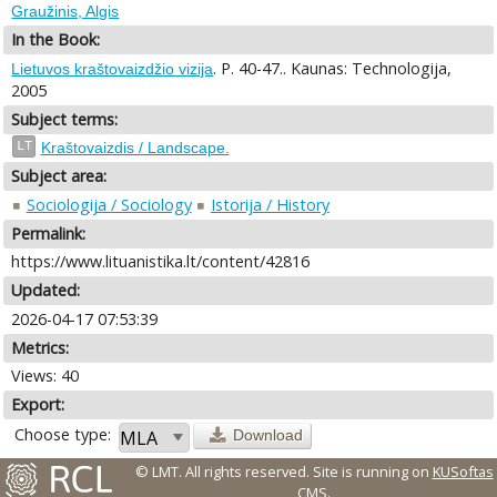
Graužinis, Algis
In the Book:
. P. 40-47.. Kaunas: Technologija,
Lietuvos kraštovaizdžio vizija
2005
Subject terms:
LT
Kraštovaizdis / Landscape.
Subject area:
Sociologija / Sociology
Istorija / History
Permalink:
https://www.lituanistika.lt/content/42816
Updated:
2026-04-17 07:53:39
Metrics:
Views: 40
Export:
Choose type:
Download
© LMT. All rights reserved.
Site is running on
KUSoftas
CMS
.