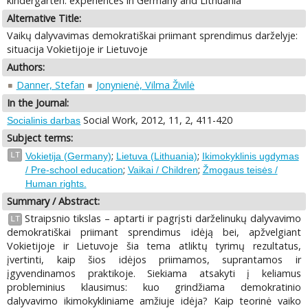
kindergarten: experiences in Germany and Lithuania
Alternative Title:
Vaikų dalyvavimas demokratiškai priimant sprendimus darželyje:
situacija Vokietijoje ir Lietuvoje
Authors:
Danner, Stefan
Jonynienė, Vilma Živilė
In the Journal:
Social Work, 2012, 11, 2, 411-420
Socialinis darbas
Subject terms:
;
;
LT
Vokietija (Germany)
Lietuva (Lithuania)
Ikimokyklinis ugdymas
;
;
/ Pre-school education
Vaikai / Children
Žmogaus teisės /
Human rights.
Summary / Abstract:
Straipsnio tikslas – aptarti ir pagrįsti darželinukų dalyvavimo
LT
demokratiškai priimant sprendimus idėją bei, apžvelgiant
Vokietijoje ir Lietuvoje šia tema atliktų tyrimų rezultatus,
įvertinti, kaip šios idėjos priimamos, suprantamos ir
įgyvendinamos praktikoje. Siekiama atsakyti į keliamus
probleminius klausimus: kuo grindžiama demokratinio
dalyvavimo ikimokykliniame amžiuje idėja? Kaip teorinė vaiko