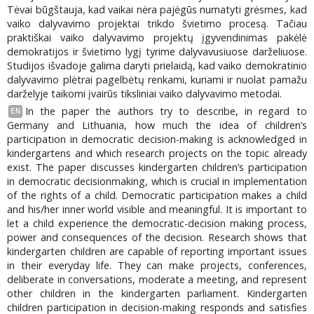
Tėvai būgštauja, kad vaikai nėra pajėgūs numatyti grėsmes, kad
vaiko dalyvavimo projektai trikdo švietimo procesą. Tačiau
praktiškai vaiko dalyvavimo projektų įgyvendinimas pakėlė
demokratijos ir švietimo lygį tyrime dalyvavusiuose darželiuose.
Studijos išvadoje galima daryti prielaidą, kad vaiko demokratinio
dalyvavimo plėtrai pagelbėtų renkami, kuriami ir nuolat pamažu
darželyje taikomi įvairūs tiksliniai vaiko dalyvavimo metodai.
In the paper the authors try to describe, in regard to
EN
Germany and Lithuania, how much the idea of children’s
participation in democratic decision-making is acknowledged in
kindergartens and which research projects on the topic already
exist. The paper discusses kindergarten children’s participation
in democratic decisionmaking, which is crucial in implementation
of the rights of a child. Democratic participation makes a child
and his/her inner world visible and meaningful. It is important to
let a child experience the democratic-decision making process,
power and consequences of the decision. Research shows that
kindergarten children are capable of reporting important issues
in their everyday life. They can make projects, conferences,
deliberate in conversations, moderate a meeting, and represent
other children in the kindergarten parliament. Kindergarten
children participation in decision-making responds and satisfies