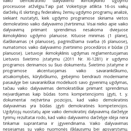
vaiko demokratinio dalyvavimo ikimokyklinio ugdymo
procesuose atžvilgiu.Taip pat Vokietijoje atlikta 16-os vaikų
darželių iš skirtingų federalinių žemių ugdymo programų analizė,
siekiant nustatyti, kiek ugdymo programose skiriama vietos
demokratinio vaiko dalyvavimo įtvirtinimui. Visai nieko apie vaiko
dalyvavimą priimant sprendimus nesakoma dviejuose
ikimokyklinio ugdymo planuose. Kituose minimas (1 plane),
išaiškinamas (4 planuose), pagrindžiama svarba (6 planuose),
numatomos vaiko dalyvavimo įtvirtinimo procedūros ir būdai (3
planuose). Lietuvoje ikimokyklinis ugdymas reglamentuojamas
Lietuvos švietimo įstatymu (2011 Nr. XI-1281) ir ugdymo
programos derinamos su šiuo dokumentu. Švietimo įstatyme ir
programose akcentuojamas vaiko savarankiškumo,
atsakomybės, kūrybiškumo, gebėjimo bendrauti moderniame
pasaulyje bei savarankiškai modeliuoti savo gyvenimą ugdymas,
tačiau vaiko dalyvavimas demokratiškai priimant sprendimus
neįvardijamas kaip būdas toms kompetencijoms įgyti, t. y.
dokumentai neįtvirtina pozicijos, kad vaiko demokratinis
dalyvavimas yra būdas įgyti demokratinės kompetencijos.
Ugdytojų nuostatų apie vaiko demokratinį dalyvavimą darželyje
tyrimų rezultatai rodo, kad vaiko dalyvavimo darželyje idėja nėra
tinkamai suprantama ir įgyvendinama. Vaiko dalyvavimas
nesiejamas su vaiko nuomonės išklausymu bei apsvarstymu.