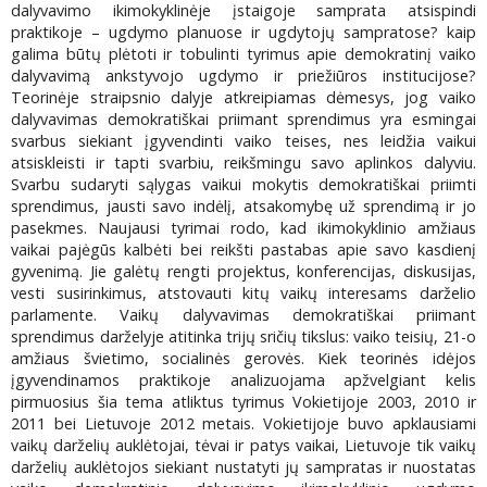
dalyvavimo ikimokyklinėje įstaigoje samprata atsispindi
praktikoje – ugdymo planuose ir ugdytojų sampratose? kaip
galima būtų plėtoti ir tobulinti tyrimus apie demokratinį vaiko
dalyvavimą ankstyvojo ugdymo ir priežiūros institucijose?
Teorinėje straipsnio dalyje atkreipiamas dėmesys, jog vaiko
dalyvavimas demokratiškai priimant sprendimus yra esmingai
svarbus siekiant įgyvendinti vaiko teises, nes leidžia vaikui
atsiskleisti ir tapti svarbiu, reikšmingu savo aplinkos dalyviu.
Svarbu sudaryti sąlygas vaikui mokytis demokratiškai priimti
sprendimus, jausti savo indėlį, atsakomybę už sprendimą ir jo
pasekmes. Naujausi tyrimai rodo, kad ikimokyklinio amžiaus
vaikai pajėgūs kalbėti bei reikšti pastabas apie savo kasdienį
gyvenimą. Jie galėtų rengti projektus, konferencijas, diskusijas,
vesti susirinkimus, atstovauti kitų vaikų interesams darželio
parlamente. Vaikų dalyvavimas demokratiškai priimant
sprendimus darželyje atitinka trijų sričių tikslus: vaiko teisių, 21-o
amžiaus švietimo, socialinės gerovės. Kiek teorinės idėjos
įgyvendinamos praktikoje analizuojama apžvelgiant kelis
pirmuosius šia tema atliktus tyrimus Vokietijoje 2003, 2010 ir
2011 bei Lietuvoje 2012 metais. Vokietijoje buvo apklausiami
vaikų darželių auklėtojai, tėvai ir patys vaikai, Lietuvoje tik vaikų
darželių auklėtojos siekiant nustatyti jų sampratas ir nuostatas