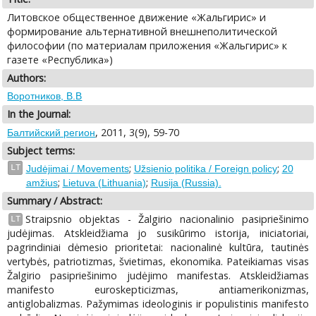
Литовское общественное движение «Жальгирис» и
формирование альтернативной внешнеполитической
философии (по материалам приложения «Жальгирис» к
газете «Республика»)
Authors:
Воротников, В.В
In the Journal:
, 2011, 3(9), 59-70
Балтийский регион
Subject terms:
;
;
LT
Judėjimai / Movements
Užsienio politika / Foreign policy
20
;
;
amžius
Lietuva (Lithuania)
Rusija (Russia).
Summary / Abstract:
Straipsnio objektas - Žalgirio nacionalinio pasipriešinimo
LT
judėjimas. Atskleidžiama jo susikūrimo istorija, iniciatoriai,
pagrindiniai dėmesio prioritetai: nacionalinė kultūra, tautinės
vertybės, patriotizmas, švietimas, ekonomika. Pateikiamas visas
Žalgirio pasipriešinimo judėjimo manifestas. Atskleidžiamas
manifesto euroskepticizmas, antiamerikonizmas,
antiglobalizmas. Pažymimas ideologinis ir populistinis manifesto