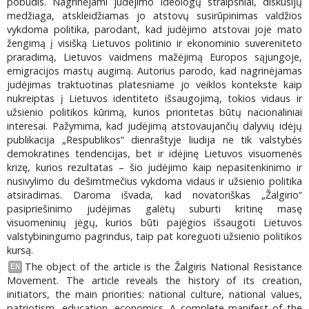
pobūdis. Nagrinėjami judėjimo ideologų straipsniai, diskusijų
medžiaga, atskleidžiamas jo atstovų susirūpinimas valdžios
vykdoma politika, parodant, kad judėjimo atstovai joje mato
žengimą į visišką Lietuvos politinio ir ekonominio suvereniteto
praradimą, Lietuvos vaidmens mažėjimą Europos sąjungoje,
emigracijos mastų augimą. Autorius parodo, kad nagrinėjamas
judėjimas traktuotinas platesniame jo veiklos kontekste kaip
nukreiptas į Lietuvos identiteto išsaugojimą, tokios vidaus ir
užsienio politikos kūrimą, kurios prioritetas būtų nacionaliniai
interesai. Pažymima, kad judėjimą atstovaujančių dalyvių idėjų
publikacija „Respublikos“ dienraštyje liudija ne tik valstybės
demokratines tendencijas, bet ir idėjinę Lietuvos visuomenės
krizę, kurios rezultatas – šio judėjimo kaip nepasitenkinimo ir
nusivylimo du dešimtmečius vykdoma vidaus ir užsienio politika
atsiradimas. Daroma išvada, kad novatoriškas „Žalgirio“
pasipriešinimo judėjimas galėtų suburti kritinę masę
visuomeninių jėgų, kurios būti pajėgios išsaugoti Lietuvos
valstybiningumo pagrindus, taip pat koreguoti užsienio politikos
kursą.
The object of the article is the Žalgiris National Resistance
EN
Movement. The article reveals the history of its creation,
initiators, the main priorities: national culture, national values,
patriotism, education, economics. A complete manifest of the