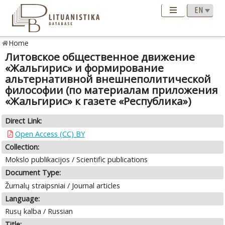
Home
Литовское общественное движение
«Жальгирис» и формирование
альтернативной внешнеполитической
философии (по материалам приложения
«Жальгирис» к газете «Республика»)
Direct Link:
Open Access (CC) BY
Collection:
Mokslo publikacijos / Scientific publications
Document Type:
Žurnalų straipsniai / Journal articles
Language:
Rusų kalba / Russian
Title: