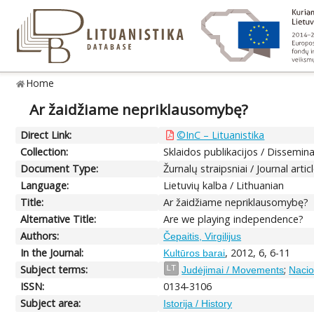
Home
Ar žaidžiame nepriklausomybę?
Direct Link:
©InC – Lituanistika
Collection:
Sklaidos publikacijos / Dissemin
Document Type:
Žurnalų straipsniai / Journal artic
Language:
Lietuvių kalba / Lithuanian
Title:
Ar žaidžiame nepriklausomybę?
Alternative Title:
Are we playing independence?
Authors:
Čepaitis, Virgilijus
In the Journal:
, 2012, 6, 6-11
Kultūros barai
Subject terms:
;
LT
Judėjimai / Movements
Nacio
ISSN:
0134-3106
Subject area:
Istorija / History