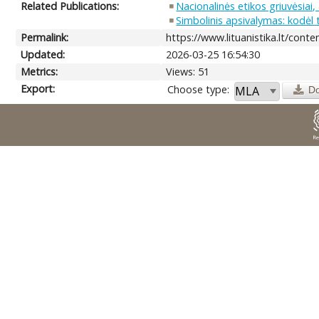
Related Publications:
Nacionalinės etikos griuvėsiai
Simbolinis apsivalymas: kodėl ta
Permalink:
https://www.lituanistika.lt/cont
Updated:
2026-03-25 16:54:30
Metrics:
Views: 51
Export:
Choose type:
D