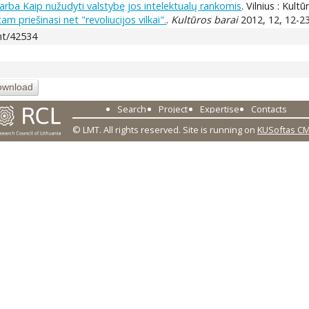
, arba Kaip nužudyti valstybę jos intelektualų rankomis
. Vilnius : Kult
m priešinasi net "revoliucijos vilkai".
.
Kultūros barai
2012, 12, 12-23
ent/42534
ownload
Search
Project
Expertise
Contacts
© LMT. All rights reserved.
Site is running on
KUSoftas C