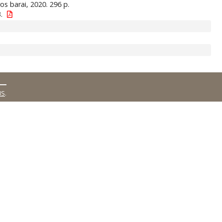
ūros barai, 2020. 296 p.
.
MS
.